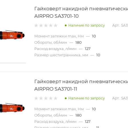
Гайковерт накидной пневматическ
AIRPRO SA3701-10
Наличие по запросу
Арт.: SA3
Момент затяжки max, Нм
—
10
Обороты, об/мин
—
180
Расход воздуха, л/мин
—
127
Размер шестигранника, мм
—
10
Гайковерт накидной пневматическ
AIRPRO SA3701-11
Наличие по запросу
Арт.: SA3
Момент затяжки max, Нм
—
10
Обороты, об/мин
—
180
Расход воздуха, л/мин
—
127
Размер шестигранника, мм
—
11