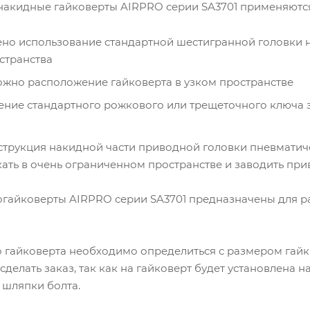
акидные гайковерты AIRPRO серии SA3701 применяются 
но использование стандартной шестигранной головки на
странства
жно расположение гайковерта в узком пространстве
ние стандартного рожкового или трещеточного ключа 
трукция накидной части приводной головки пневматиче
ать в очень ограниченном пространстве и заводить прив
айковерты AIRPRO серии SA3701 предназначены для рабо
о гайковерта необходимо определиться с размером гайки
сделать заказ, так как на гайковерт будет установлена
 шляпки болта.