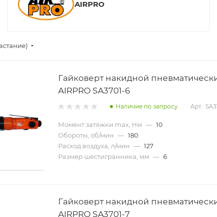
AIRPRO
астание)
Гайковерт накидной пневматическ
AIRPRO SA3701-6
Наличие по запросу
Арт.: SA3
Момент затяжки max, Нм
—
10
Обороты, об/мин
—
180
Расход воздуха, л/мин
—
127
Размер шестигранника, мм
—
6
Гайковерт накидной пневматическ
AIRPRO SA3701-7