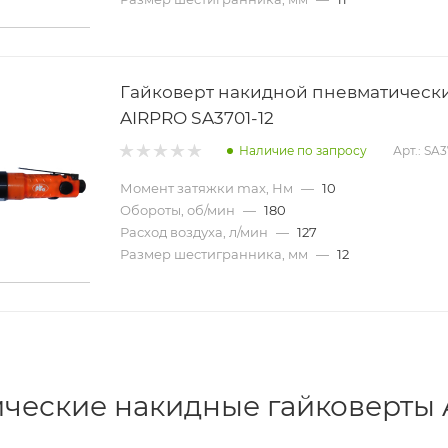
Гайковерт накидной пневматическ
AIRPRO SA3701-12
Наличие по запросу
Арт.: SA3
Момент затяжки max, Нм
—
10
Обороты, об/мин
—
180
Расход воздуха, л/мин
—
127
Размер шестигранника, мм
—
12
ческие накидные гайковерты 