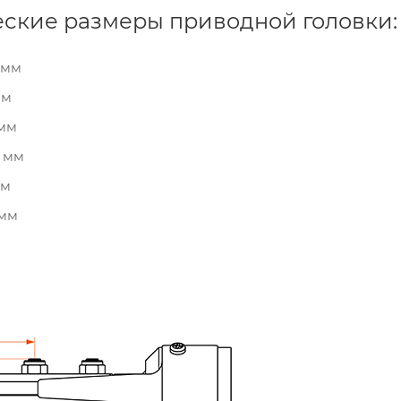
еские размеры приводной головки:
 мм
мм
 мм
2 мм
мм
 мм