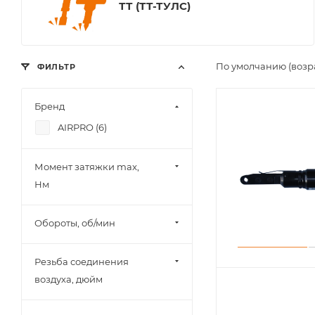
ТТ (ТТ-ТУЛС)
По умолчанию (возр
ФИЛЬТР
Бренд
AIRPRO (
6
)
Момент затяжки max,
Нм
Обороты, об/мин
Резьба соединения
воздуха, дюйм