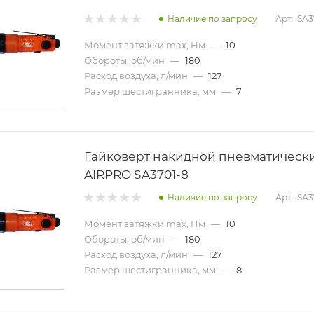
Наличие по запросу
Арт.: SA3
Момент затяжки max, Нм
—
10
Обороты, об/мин
—
180
Расход воздуха, л/мин
—
127
Размер шестигранника, мм
—
7
Гайковерт накидной пневматическ
AIRPRO SA3701-8
Наличие по запросу
Арт.: SA
Момент затяжки max, Нм
—
10
Обороты, об/мин
—
180
Расход воздуха, л/мин
—
127
Размер шестигранника, мм
—
8