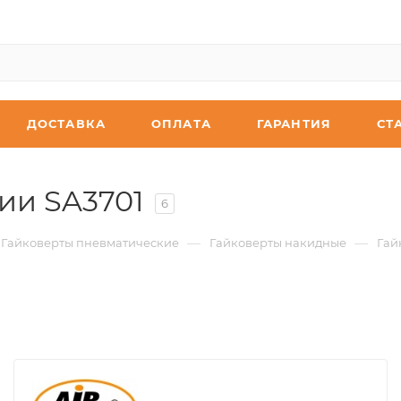
ДОСТАВКА
ОПЛАТА
ГАРАНТИЯ
СТ
ии SA3701
6
—
—
Гайковерты пневматические
Гайковерты накидные
Гай