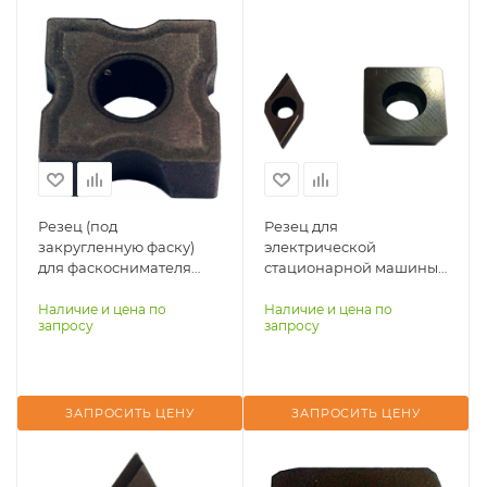
Резец (под
Резец для
закругленную фаску)
электрической
для фаскоснимателя
стационарной машины
пневматического
TT-ECM-900RS
ручного SA8727
Наличие и цена по
Наличие и цена по
запросу
запросу
ЗАПРОСИТЬ ЦЕНУ
ЗАПРОСИТЬ ЦЕНУ