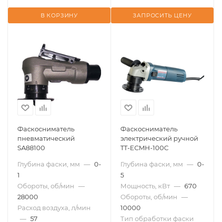
В КОРЗИНУ
ЗАПРОСИТЬ ЦЕНУ
Фаскосниматель
Фаскосниматель
пневматический
электрический ручной
SA88100
TT-ECMH-100C
Глубина фаски, мм
—
0-
Глубина фаски, мм
—
0-
1
5
Обороты, об/мин
—
Мощность, кВт
—
670
28000
Обороты, об/мин
—
Расход воздуха, л/мин
10000
—
57
Тип обработки фаски