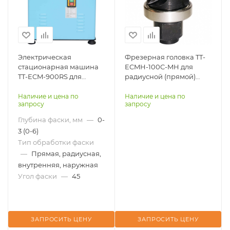
Электрическая
Фрезерная головка TT-
стационарная машина
ECMH-100C-MH для
TT-ECM-900RS для
радиусной (прямой)
снятия фаски
фаски
Наличие и цена по
Наличие и цена по
запросу
запросу
Глубина фаски, мм
—
0-
3 (0-6)
Тип обработки фаски
—
Прямая, радиусная,
внутренняя, наружная
Угол фаски
—
45
ЗАПРОСИТЬ ЦЕНУ
ЗАПРОСИТЬ ЦЕНУ