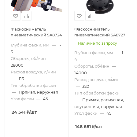
Фаскосниматель
Фаскосниматель
пневматический SA8724
пневматический SA8727
Наличие по запросу
Глубина фаски, мм
—
1-
3
Глубина фаски, мм
—
1-
Обороты, об/мин
—
4
28000
Обороты, об/мин
—
Расход воздуха, л/мин
14000
—
113
Расход воздуха, л/мин
Тип обработки фаски
—
320
—
Прямая, наружная
Тип обработки фаски
Угол фаски
—
45
—
Прямая, радиусная,
внутренняя, наружная
24 541
₽
/шт
Угол фаски
—
45
148 681
₽
/шт