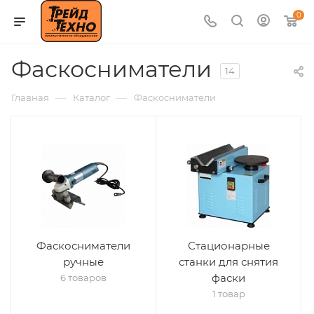
0
Фаскосниматели
14
—
—
Главная
Каталог
Фаскосниматели
Фаскосниматели
Стационарные
ручные
станки для снятия
фаски
6 товаров
1 товар