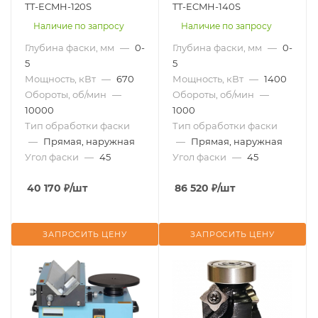
TT-ECMH-120S
TT-ECMH-140S
Наличие по запросу
Наличие по запросу
Глубина фаски, мм
—
0-
Глубина фаски, мм
—
0-
5
5
Мощность, кВт
—
670
Мощность, кВт
—
1400
Обороты, об/мин
—
Обороты, об/мин
—
10000
1000
Тип обработки фаски
Тип обработки фаски
—
Прямая, наружная
—
Прямая, наружная
Угол фаски
—
45
Угол фаски
—
45
40 170
₽
/шт
86 520
₽
/шт
ЗАПРОСИТЬ ЦЕНУ
ЗАПРОСИТЬ ЦЕНУ