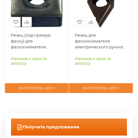
Резец (под прямую
Резец для
фаску) для
фаскоснимателя
фаскоснимателя
электрического ручного
пневматического
TT-ECMH-100C
ручного SA8727
Наличие и цена по
Наличие и цена по
запросу
запросу
ЗАПРОСИТЬ ЦЕНУ
ЗАПРОСИТЬ ЦЕНУ
Получить предложение