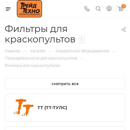
0
Фильтры для
краскопультов
1
—
—
—
Главная
Каталог
Окрасочное оборудование
—
Принадлежности для краскопультов
Фильтры для краскопультов
смотреть все
ТТ (ТТ-ТУЛС)