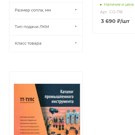
красконагнета
Наличие и цена
Размер сопла, мм
бак
Арт.: СО-71В
3 690
₽
/шт
Тип подачи ЛКМ
Класс товара