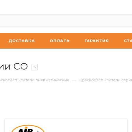
ДОСТАВКА
ОПЛАТА
ГАРАНТИЯ
СТ
ии СО
3
—
аскораспылители пневматические
Краскораспылители сери