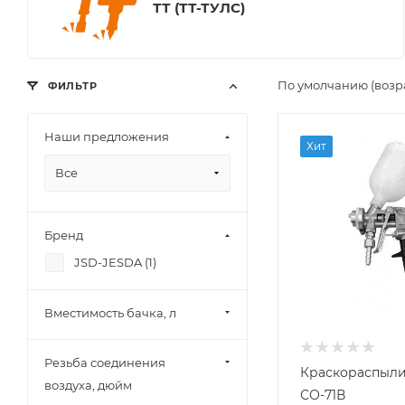
ТТ (ТТ-ТУЛС)
По умолчанию (возр
ФИЛЬТР
Наши предложения
Вместимость бачк
Хит
л
Все
0,6
Расход воздуха, л/
мин
Бренд
300
JSD-JESDA (
1
)
Размер сопла, мм
2,05
Вместимость бачка, л
Система
распыления
HP
Резьба соединения
Краскораспыли
Тип подачи ЛКМ
воздуха, дюйм
СО-71В
верхний бачок,