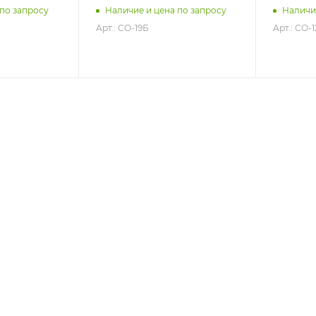
тельный
 по запросу
Наличие и цена по запросу
Наличи
Арт.: СО-19Б
Арт.: СО-