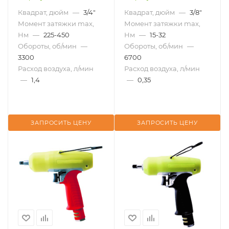
Квадрат, дюйм
—
3/4"
Квадрат, дюйм
—
3/8"
Момент затяжки max,
Момент затяжки max,
Нм
—
225-450
Нм
—
15-32
Обороты, об/мин
—
Обороты, об/мин
—
3300
6700
Расход воздуха, л/мин
Расход воздуха, л/мин
—
1,4
—
0,35
ЗАПРОСИТЬ ЦЕНУ
ЗАПРОСИТЬ ЦЕНУ