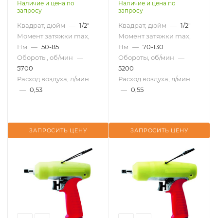
импульсный AIRPRO
импульсный AIRPRO
Наличие и цена по
Наличие и цена по
запросу
запросу
AOB90P-W
AOB100P-W
Квадрат, дюйм
—
1/2"
Квадрат, дюйм
—
1/2"
Момент затяжки max,
Момент затяжки max,
Нм
—
50-85
Нм
—
70-130
Обороты, об/мин
—
Обороты, об/мин
—
5700
5200
Расход воздуха, л/мин
Расход воздуха, л/мин
—
0,53
—
0,55
ЗАПРОСИТЬ ЦЕНУ
ЗАПРОСИТЬ ЦЕНУ