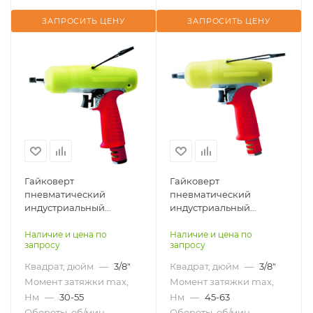
ЗАПРОСИТЬ ЦЕНУ
ЗАПРОСИТЬ ЦЕНУ
Гайковерт
Гайковерт
пневматический
пневматический
индустриальный
индустриальный
пистолетный гидро-
пистолетный гидро-
импульсный AIRPRO
импульсный AIRPRO
Наличие и цена по
Наличие и цена по
запросу
запросу
AOB70P-W
AOB80P-W
Квадрат, дюйм
—
3/8"
Квадрат, дюйм
—
3/8"
Момент затяжки max,
Момент затяжки max,
Нм
—
30-55
Нм
—
45-63
Обороты, об/мин
—
Обороты, об/мин
—