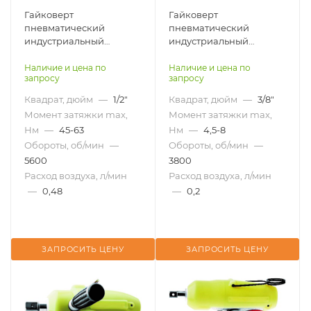
Гайковерт
Гайковерт
пневматический
пневматический
индустриальный
индустриальный
пистолетный гидро-
пистолетный гидро-
импульсный AIRPRO
импульсный AIRPRO
Наличие и цена по
Наличие и цена по
запросу
запросу
AOB81P-W
AOB40P-W
Квадрат, дюйм
—
1/2"
Квадрат, дюйм
—
3/8"
Момент затяжки max,
Момент затяжки max,
Нм
—
45-63
Нм
—
4,5-8
Обороты, об/мин
—
Обороты, об/мин
—
5600
3800
Расход воздуха, л/мин
Расход воздуха, л/мин
—
0,48
—
0,2
ЗАПРОСИТЬ ЦЕНУ
ЗАПРОСИТЬ ЦЕНУ