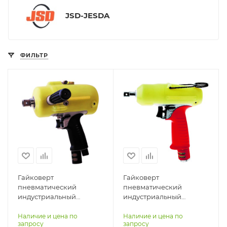
JSD-JESDA
ФИЛЬТР
Гайковерт
Гайковерт
пневматический
пневматический
индустриальный
индустриальный
пистолетный гидро-
пистолетный гидро-
импульсный AIRPRO
импульсный AIRPRO
Наличие и цена по
Наличие и цена по
запросу
запросу
AOB250P-W
AOB60P-W