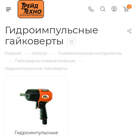
0
Гидроимпульсные
гайковерты
12
—
—
Главная
Каталог
Пневматические инструменты
—
—
Гайковерты пневматические
Гидроимпульсные гайковерты
Гидроимпульсные