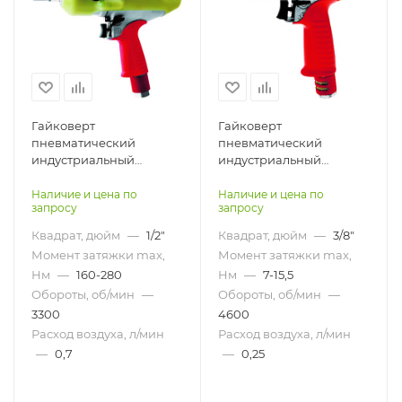
Гайковерт
Гайковерт
пневматический
пневматический
индустриальный
индустриальный
пистолетный гидро-
пистолетный гидро-
импульсный AIRPRO
импульсный AIRPRO
Наличие и цена по
Наличие и цена по
запросу
запросу
AOB180P-W
AOB50P-W
Квадрат, дюйм
—
1/2"
Квадрат, дюйм
—
3/8"
Момент затяжки max,
Момент затяжки max,
Нм
—
160-280
Нм
—
7-15,5
Обороты, об/мин
—
Обороты, об/мин
—
3300
4600
Расход воздуха, л/мин
Расход воздуха, л/мин
—
0,7
—
0,25