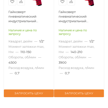
Гайковерт
Гайковерт
пневматический
пневматический
индустриальный
индустриальный
пистолетный гидро-
пистолетный гидро-
импульсный AIRPRO
импульсный AIRPRO
Наличие и цена по
Наличие и цена по
запросу
запросу
AOB130P-W
AOB150P-W
Квадрат, дюйм
—
1/2"
Квадрат, дюйм
—
1/2"
Момент затяжки max,
Момент затяжки max,
Нм
—
110-150
Нм
—
140-210
Обороты, об/мин
—
Обороты, об/мин
—
4500
3900
Расход воздуха, л/мин
Расход воздуха, л/мин
—
0,7
—
0,7
ЗАПРОСИТЬ ЦЕНУ
ЗАПРОСИТЬ ЦЕНУ