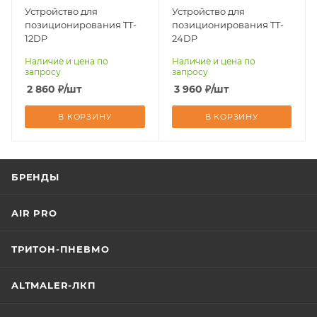
Устройство для
Устройство для
позиционирования TT-
позиционирования TT-
12DP
24DP
Наличие и цена по
Наличие и цена по
запросу
запросу
2 860
₽
/шт
3 960
₽
/шт
В КОРЗИНУ
В КОРЗИНУ
БРЕНДЫ
AIR PRO
ТРИТОН-ПНЕВМО
ALTMALER-ЛКП