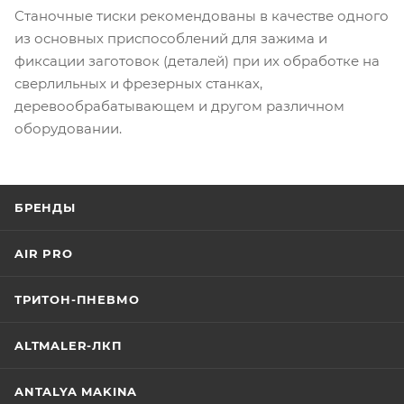
Станочные тиски рекомендованы в качестве одного
из основных приспособлений для зажима и
фиксации заготовок (деталей) при их обработке на
сверлильных и фрезерных станках,
деревообрабатывающем и другом различном
оборудовании.
БРЕНДЫ
AIR PRO
ТРИТОН-ПНЕВМО
ALTMALER-ЛКП
ANTALYA MAKINA