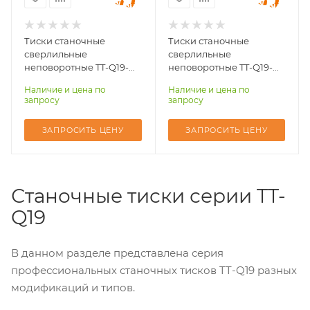
Механические тиски
Механические тиски
Страна-
Страна-
да
да
производитель
производитель
Россия
Россия
Тиски станочные
Тиски станочные
Назначение тисков
Назначение тисков
сверлильные
сверлильные
для сверлильных
для сверлильных
неповоротные TT-Q19-
неповоротные TT-Q19-
станков
станков
120E-FIX
150E-FIX
Наличие и цена по
Наличие и цена по
запросу
запросу
Функция поворота
Функция поворота
нет
нет
ЗАПРОСИТЬ ЦЕНУ
ЗАПРОСИТЬ ЦЕНУ
Возможность
Возможность
заказать оптом
заказать оптом
есть
есть
Зажимные тиски
Зажимные тиски
Станочные тиски серии TT-
зажимные
зажимные
Q19
Параллельные тиски
Параллельные тиски
да
да
В данном разделе представлена серия
Сверлильные тиски
Сверлильные тиски
да
да
профессиональных станочных тисков TT-Q19 разных
модификаций и типов.
Механические тиски
Механические тиски
да
да