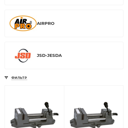
AIRPRO
JSD-JESDA
ФИЛЬТР
Высота губок, мм
Высота губок, мм
42
42
Рабочий ход, мм
Рабочий ход, мм
152
203
Ширина губок, мм
Ширина губок, мм