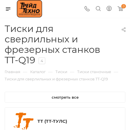
0
Тиски для
сверлильных и
фрезерных станков
TT-Q19
4
—
—
—
—
Главная
Каталог
Тиски
Тиски станочные
Тиски для сверлильных и фрезерных станков TT-Q19
смотреть все
ТТ (ТТ-ТУЛС)