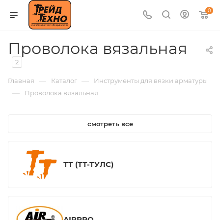
0
Проволока вязальная
2
—
—
Главная
Каталог
Инструменты для вязки арматуры
—
Проволока вязальная
смотреть все
ТТ (ТТ-ТУЛС)
AIRPRO