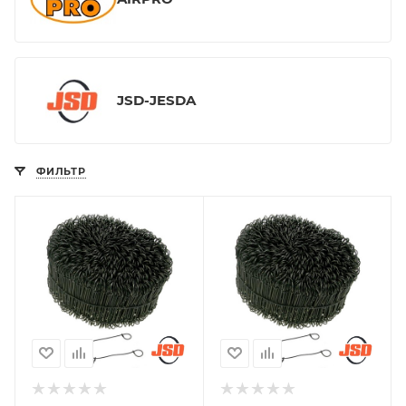
JSD-JESDA
ФИЛЬТР
Диаметр проволоки,
Диаметр проволоки,
мм
мм
1,2
1,2
Длина проволоки,
Длина проволоки,
мм
мм
120
140