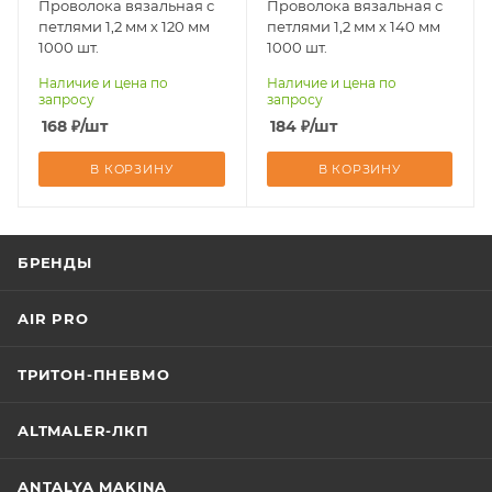
Проволока вязальная с
Проволока вязальная с
петлями 1,2 мм х 120 мм
петлями 1,2 мм х 140 мм
1000 шт.
1000 шт.
Наличие и цена по
Наличие и цена по
запросу
запросу
168
₽
/шт
184
₽
/шт
В КОРЗИНУ
В КОРЗИНУ
БРЕНДЫ
AIR PRO
ТРИТОН-ПНЕВМО
ALTMALER-ЛКП
ANTALYA MAKINA