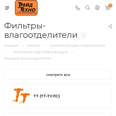
0
Фильтры-
влагоотделители
3
—
—
Главная
Каталог
Комплектующие пневмосистем
—
—
Устройства подготовки воздуха
Фильтры-влагоотделители
смотреть все
ТТ (ТТ-ТУЛС)