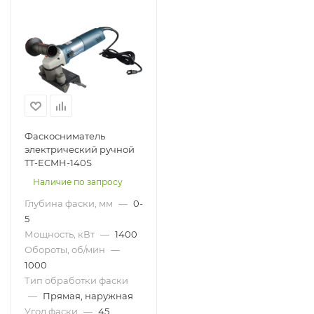
Фаскосниматель
электрический ручной
TT-ECMH-140S
Наличие по запросу
Глубина фаски, мм
—
0-
5
Мощность, кВт
—
1400
Обороты, об/мин
—
1000
Тип обработки фаски
—
Прямая, наружная
Угол фаски
—
45