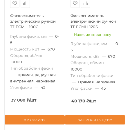
Фаскосниматель
Фаскосниматель
электрический ручной
электрический ручной
TT-ECMH-100C
TT-ECMH-120S
Наличие по запросу
Глубина фаски, мм
—
0-
5
Глубина фаски, мм
—
0-
Мощность, кВт
—
670
5
Обороты, об/мин
—
Мощность, кВт
—
670
10000
Обороты, об/мин
—
Тип обработки фаски
10000
—
прямая, радиусная,
Тип обработки фаски
внутренняя, наружная
—
Прямая, наружная
Угол фаски
—
45
Угол фаски
—
45
37 080
₽
/шт
40 170
₽
/шт
В КОРЗИНУ
ЗАПРОСИТЬ ЦЕНУ