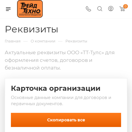
0
Реквизиты
—
—
Главная
О компании
Реквизиты
Актуальные реквизиты ООО «ТТ-Тулс» для
оформления счетов, договоров и
безналичной оплаты.
Карточка организации
Основные данные компании для договоров и
первичных документов.
Скопировать все