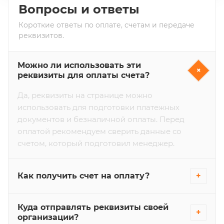
Вопросы и ответы
Короткие ответы по оплате, счетам и передаче
реквизитов.
Можно ли использовать эти
+
реквизиты для оплаты счета?
Да, реквизиты на странице можно
использовать для подготовки платежных
документов и безналичной оплаты. Перед
оплатой рекомендуем сверить данные со
счетом, который подготовил менеджер.
Как получить счет на оплату?
+
Свяжитесь с менеджером, укажите нужные
Куда отправлять реквизиты своей
позиции, количество и реквизиты вашей
+
организации?
организации. После согласования состава