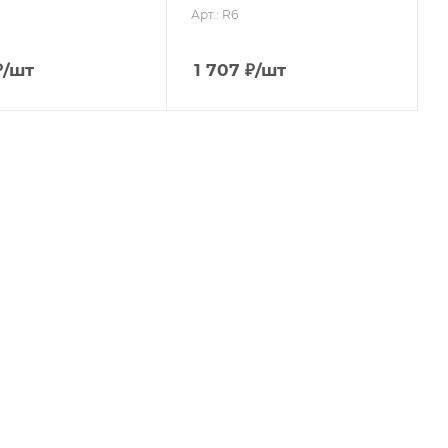
Арт.: R6
₽
/шт
1 707
₽
/шт