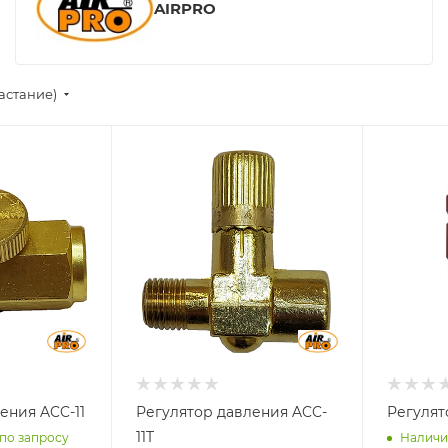
AIRPRO
астание)
ения ACC-11
Регулятор давления ACC-
Регулят
11T
 по запросу
Наличи