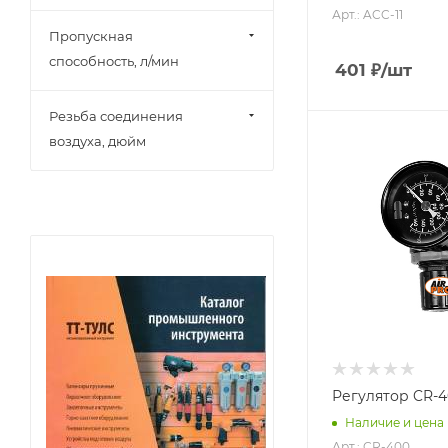
Арт.: ACC-11
Пропускная
способность, л/мин
401
₽
/шт
Резьба соединения
воздуха, дюйм
Регулятор CR-40
Наличие и цена
Арт.: CR-400