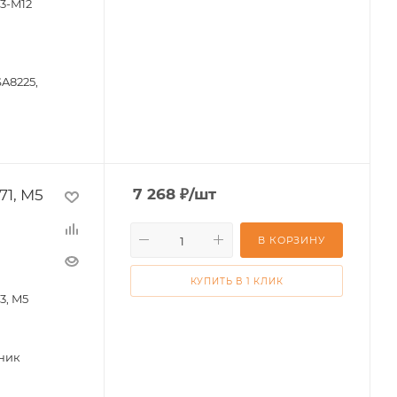
3-M12
SA8225,
71, M5
7 268
₽
/шт
В КОРЗИНУ
КУПИТЬ В 1 КЛИК
3, M5
ник