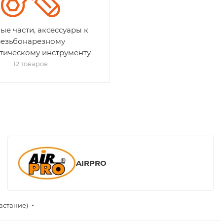
ые части, аксессуары к
резьбонарезному
тическому инструменту
12 товаров
AIRPRO
астание)