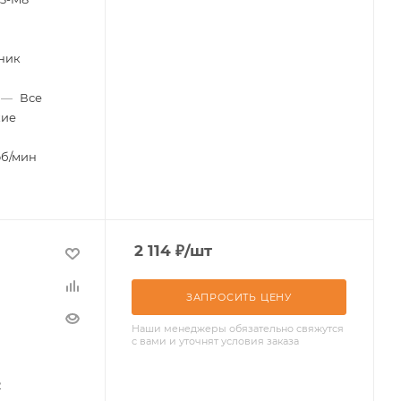
ник
—
Все
кие
об/мин
2 114
₽
/шт
ЗАПРОСИТЬ ЦЕНУ
Наши менеджеры обязательно свяжутся
с вами и уточнят условия заказа
2