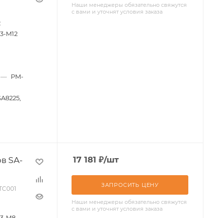
Наши менеджеры обязательно свяжутся
с вами и уточнят условия заказа
2
3-M12
—
PM-
SA8225,
в SA-
17 181
₽
/шт
ЗАПРОСИТЬ ЦЕНУ
-TC001
Наши менеджеры обязательно свяжутся
с вами и уточнят условия заказа
3-M8