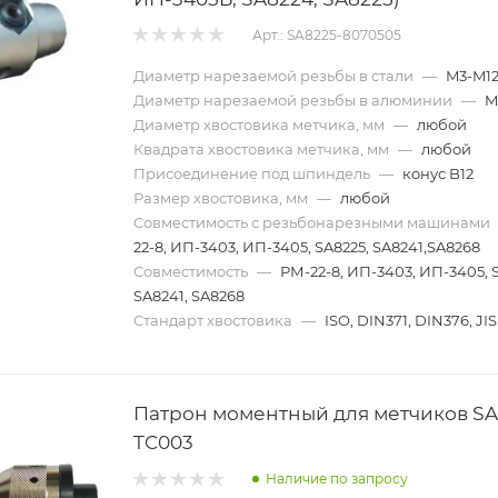
Арт.: SA8225-8070505
Диаметр нарезаемой резьбы в стали
—
M3-M1
Диаметр нарезаемой резьбы в алюминии
—
M
Диаметр хвостовика метчика, мм
—
любой
Квадрата хвостовика метчика, мм
—
любой
Присоединение под шпиндель
—
конус B12
Размер хвостовика, мм
—
любой
Совместимость с резьбонарезными машинами
22-8, ИП-3403, ИП-3405, SA8225, SA8241,SA8268
Совместимость
—
РМ-22-8, ИП-3403, ИП-3405, 
SA8241, SA8268
Стандарт хвостовика
—
ISO, DIN371, DIN376, JIS
Патрон моментный для метчиков SA
TC003
Наличие по запросу