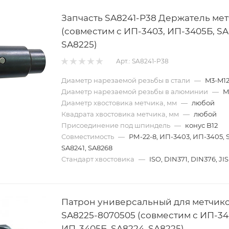
Запчасть SA8241-P38 Держатель ме
(совместим с ИП-3403, ИП-3405Б, SA
SA8225)
Арт.: SA8241-P38
Диаметр нарезаемой резьбы в стали
—
M3-M1
Диаметр нарезаемой резьбы в алюминии
—
M
Диаметр хвостовика метчика, мм
—
любой
Квадрата хвостовика метчика, мм
—
любой
Присоединение под шпиндель
—
конус B12
Совместимость
—
РМ-22-8, ИП-3403, ИП-3405, 
SA8241, SA8268
Стандарт хвостовика
—
ISO, DIN371, DIN376, JIS
Патрон универсальный для метчик
SA8225-8070505 (совместим с ИП-34
ИП-3405Б, SA8224, SA8225)