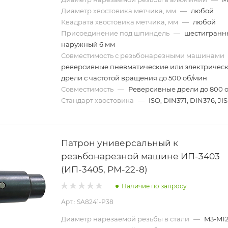
Диаметр хвостовика метчика, мм
—
любой
Квадрата хвостовика метчика, мм
—
любой
Присоединение под шпиндель
—
шестигранн
наружный 6 мм
Совместимость с резьбонарезными машинами
реверсивные пневматические или электричес
дрели с частотой вращения до 500 об/мин
Совместимость
—
Реверсивные дрели до 800 
Стандарт хвостовика
—
ISO, DIN371, DIN376, JIS
Патрон универсальный к
резьбонарезной машине ИП-3403
(ИП-3405, РМ-22-8)
Наличие по запросу
Арт.: SA8241-P38
Диаметр нарезаемой резьбы в стали
—
M3-M1