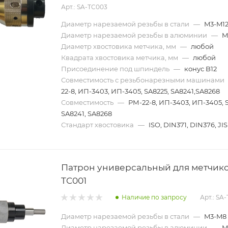
Арт.: SA-TC003
Диаметр нарезаемой резьбы в стали
—
M3-M1
Диаметр нарезаемой резьбы в алюминии
—
M
Диаметр хвостовика метчика, мм
—
любой
Квадрата хвостовика метчика, мм
—
любой
Присоединение под шпиндель
—
конус B12
Совместимость с резьбонарезными машинами
22-8, ИП-3403, ИП-3405, SA8225, SA8241,SA8268
Совместимость
—
РМ-22-8, ИП-3403, ИП-3405, 
SA8241, SA8268
Стандарт хвостовика
—
ISO, DIN371, DIN376, JIS
Патрон универсальный для метчико
TC001
Наличие по запросу
Арт.: SA
Диаметр нарезаемой резьбы в стали
—
M3-M8
Диаметр нарезаемой резьбы в алюминии
—
M