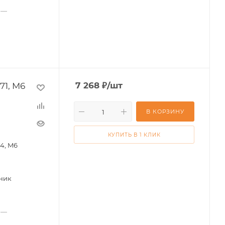
—
71, M6
7 268
₽
/шт
В КОРЗИНУ
КУПИТЬ В 1 КЛИК
4, M6
ник
—