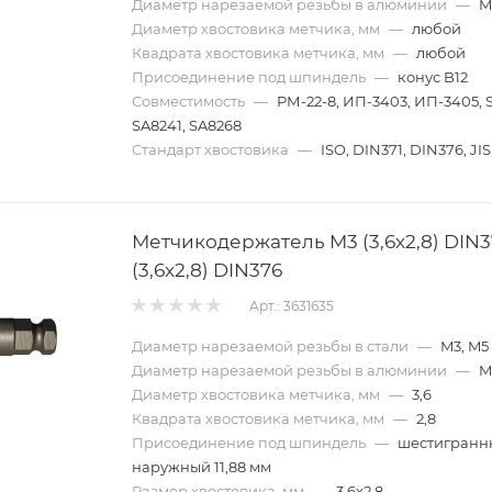
Диаметр нарезаемой резьбы в алюминии
—
M
Диаметр хвостовика метчика, мм
—
любой
Квадрата хвостовика метчика, мм
—
любой
Присоединение под шпиндель
—
конус B12
Совместимость
—
РМ-22-8, ИП-3403, ИП-3405, 
SA8241, SA8268
Стандарт хвостовика
—
ISO, DIN371, DIN376, JIS
Метчикодержатель M3 (3,6x2,8) DIN3
(3,6x2,8) DIN376
Арт.: 3631635
Диаметр нарезаемой резьбы в стали
—
M3, M5
Диаметр нарезаемой резьбы в алюминии
—
M
Диаметр хвостовика метчика, мм
—
3,6
Квадрата хвостовика метчика, мм
—
2,8
Присоединение под шпиндель
—
шестигранн
наружный 11,88 мм
Размер хвостовика, мм
—
3,6х2,8