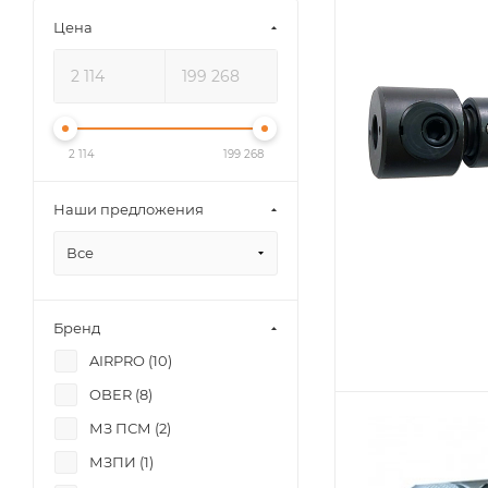
Цена
2 114
199 268
Наши предложения
Все
Бренд
AIRPRO (
10
)
OBER (
8
)
МЗ ПСМ (
2
)
МЗПИ (
1
)