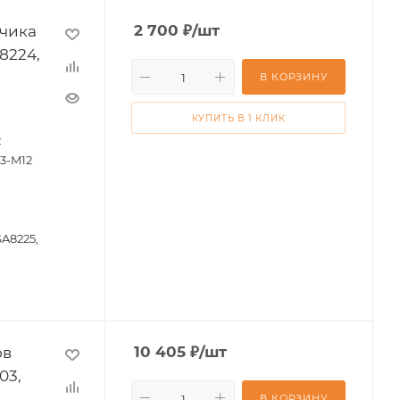
тчика
2 700
₽
/шт
8224,
В КОРЗИНУ
КУПИТЬ В 1 КЛИК
2
3-M12
SA8225,
ов
10 405
₽
/шт
03,
В КОРЗИНУ