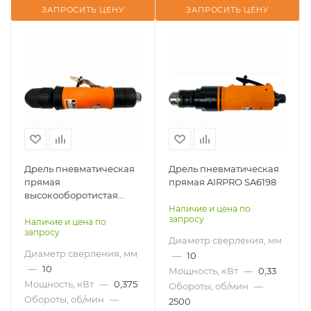
ЗАПРОСИТЬ ЦЕНУ
ЗАПРОСИТЬ ЦЕНУ
Дрель пневматическая
Дрель пневматическая
прямая
прямая AIRPRO SA6198
высокооборотистая
AIRPRO SA61029KL
Наличие и цена по
запросу
Наличие и цена по
запросу
Диаметр сверления, мм
Диаметр сверления, мм
—
10
—
10
Мощность, кВт
—
0,33
Мощность, кВт
—
0,375
Обороты, об/мин
—
Обороты, об/мин
—
2500