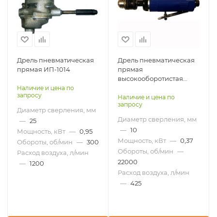
Дрель пневматическая
Дрель пневматическая
прямая ИП-1014
прямая
высокооборотистая
AIRPRO SA8709
Наличие и цена по
запросу
Наличие и цена по
запросу
Диаметр сверления, мм
Диаметр сверления, мм
—
25
—
10
Мощность, кВт
—
0,95
Мощность, кВт
—
0,37
Обороты, об/мин
—
300
Обороты, об/мин
—
Расход воздуха, л/мин
22000
—
1200
Расход воздуха, л/мин
—
425