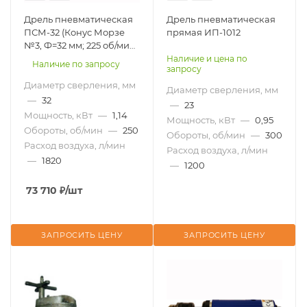
Дрель пневматическая
Дрель пневматическая
ПСМ-32 (Конус Морзе
прямая ИП-1012
№3, Ф=32 мм; 225 об/мин;
13,0 кг)
Наличие и цена по
Наличие по запросу
запросу
Диаметр сверления, мм
Диаметр сверления, мм
—
32
—
23
Мощность, кВт
—
1,14
Мощность, кВт
—
0,95
Обороты, об/мин
—
250
Обороты, об/мин
—
300
Расход воздуха, л/мин
Расход воздуха, л/мин
—
1820
—
1200
73 710
₽
/шт
ЗАПРОСИТЬ ЦЕНУ
ЗАПРОСИТЬ ЦЕНУ