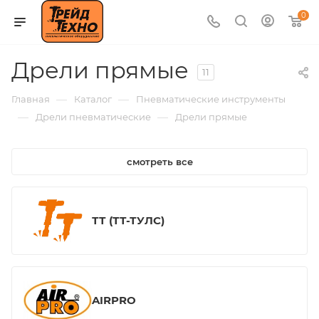
0
Дрели прямые
11
—
—
Главная
Каталог
Пневматические инструменты
—
—
Дрели пневматические
Дрели прямые
смотреть все
ТТ (ТТ-ТУЛС)
AIRPRO