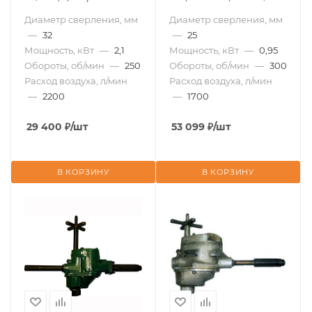
мин; 7,8 кг)
Диаметр сверления, мм
Диаметр сверления, мм
—
32
—
25
Мощность, кВт
—
2,1
Мощность, кВт
—
0,95
Обороты, об/мин
—
250
Обороты, об/мин
—
300
Расход воздуха, л/мин
Расход воздуха, л/мин
—
2200
—
1700
29 400
₽
/шт
53 099
₽
/шт
В КОРЗИНУ
В КОРЗИНУ