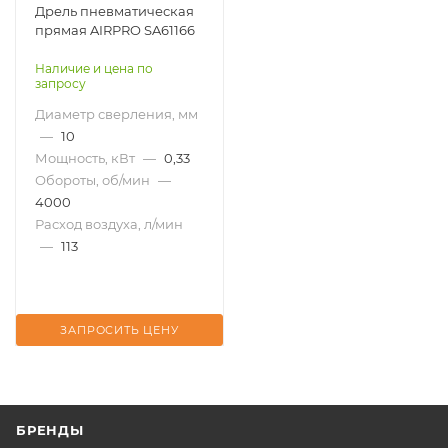
Дрель пневматическая
прямая AIRPRO SA61166
Наличие и цена по
запросу
Диаметр сверления, мм
—
10
Мощность, кВт
—
0,33
Обороты, об/мин
—
4000
Расход воздуха, л/мин
—
113
ЗАПРОСИТЬ ЦЕНУ
БРЕНДЫ