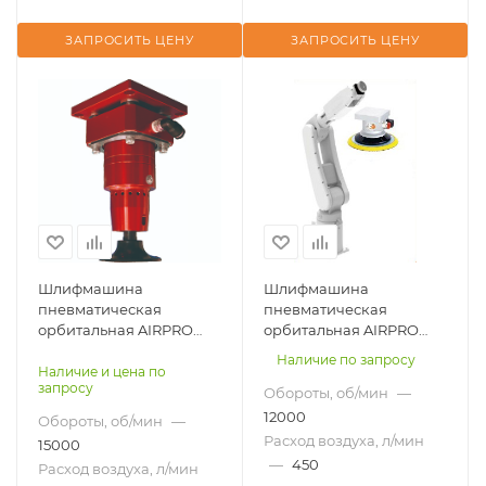
ЗАПРОСИТЬ ЦЕНУ
ЗАПРОСИТЬ ЦЕНУ
Шлифмашина
Шлифмашина
пневматическая
пневматическая
орбитальная AIRPRO
орбитальная AIRPRO
SA45018-3 для робота
SA45013-2 для робота
Наличие по запросу
Наличие и цена по
запросу
Обороты, об/мин
—
12000
Обороты, об/мин
—
Расход воздуха, л/мин
15000
—
450
Расход воздуха, л/мин