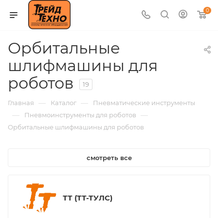
0
Орбитальные
шлифмашины для
роботов
19
—
—
Главная
Каталог
Пневматические инструменты
—
—
Пневмоинструменты для роботов
Орбитальные шлифмашины для роботов
смотреть все
ТТ (ТТ-ТУЛС)