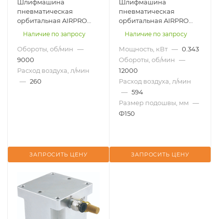
Шлифмашина
Шлифмашина
пневматическая
пневматическая
орбитальная AIRPRO
орбитальная AIRPRO
SA45108D для робота
TH1602
Наличие по запросу
Наличие по запросу
Обороты, об/мин
—
Мощность, кВт
—
0.343
9000
Обороты, об/мин
—
Расход воздуха, л/мин
12000
—
260
Расход воздуха, л/мин
—
594
Размер подошвы, мм
—
Ф150
ЗАПРОСИТЬ ЦЕНУ
ЗАПРОСИТЬ ЦЕНУ