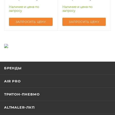
типа WAVOR ETW-100A
типа WAVOR ETW-120A
Наличие и цена по
Наличие и цена по
запросу
запросу
ЗАПРОСИТЬ ЦЕНУ
ЗАПРОСИТЬ ЦЕНУ
БРЕНДЫ
AIR PRO
ТРИТОН-ПНЕВМО
ALTMALER-ЛКП