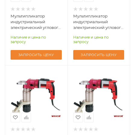
Момент затяжки
Момент затяжки
max, Нм
max, Нм
400-2600
500-3800
Мультипликатор
Мультипликатор
индустриальный
индустриальный
электрический углового
электрический углового
типа WAVOR ETW-26A
типа WAVOR ETW-38A
Наличие и цена по
Наличие и цена по
запросу
запросу
ЗАПРОСИТЬ ЦЕНУ
ЗАПРОСИТЬ ЦЕНУ
Количество ступеней
Количество ступеней
момента (затяжка/
момента (затяжка/
реверс)
реверс)
2
2
Квадрат выходной,
Квадрат выходной,
дюйм
дюйм
1-1/2"
1-1/2"
Момент затяжки
Момент затяжки
max, Нм
max, Нм
1000-6000
1200-8000