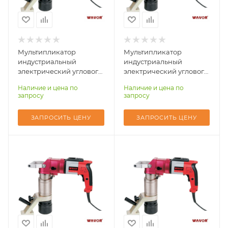
дюйм
дюйм
3/4"
1"
Момент затяжки
Момент затяжки
max, Нм
max, Нм
100-800
200-1200
Мультипликатор
Мультипликатор
индустриальный
индустриальный
электрический углового
электрический углового
типа WAVOR ETW-08A
типа WAVOR ETW-12A
Наличие и цена по
Наличие и цена по
запросу
запросу
ЗАПРОСИТЬ ЦЕНУ
ЗАПРОСИТЬ ЦЕНУ
Количество ступеней
Количество ступеней
момента (затяжка/
момента (затяжка/
реверс)
реверс)
2
2
Квадрат выходной,
Квадрат выходной,
дюйм
дюйм
1"
1-1/2"