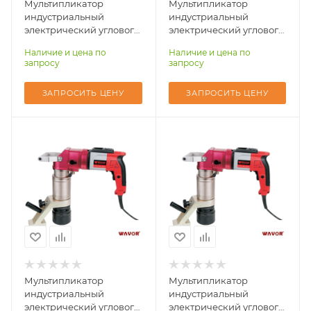
Мультипликатор
Мультипликатор
индустриальный
индустриальный
электрический углового
электрический углового
типа WAVOR ETW-60A
типа WAVOR ETW-80A
Наличие и цена по
Наличие и цена по
запросу
запросу
ЗАПРОСИТЬ ЦЕНУ
ЗАПРОСИТЬ ЦЕНУ
Количество ступеней
Количество ступеней
момента (затяжка/
момента (затяжка/
реверс)
реверс)
2
2
Квадрат выходной,
Квадрат выходной,
дюйм
дюйм
1-1/2"
1-1/2"
Момент затяжки
Момент затяжки
max, Нм
max, Нм
1800-10000
2000-12000
Мультипликатор
Мультипликатор
индустриальный
индустриальный
электрический углового
электрический углового