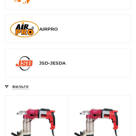
AIRPRO
JSD-JESDA
ФИЛЬТР
Количество ступеней
Количество ступеней
момента (затяжка/
момента (затяжка/
реверс)
реверс)
2
2
Квадрат выходной,
Квадрат выходной,