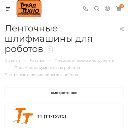
0
Ленточные
шлифмашины для
роботов
2
—
—
Главная
Каталог
Пневматические инструменты
—
—
Пневмоинструменты для роботов
Ленточные шлифмашины для роботов
смотреть все
ТТ (ТТ-ТУЛС)