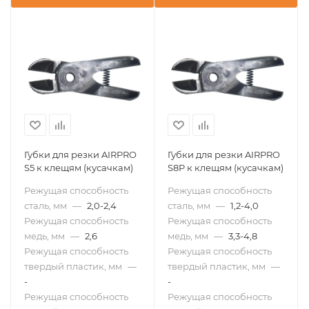
Губки для резки AIRPRO
Губки для резки AIRPRO
S5 к клещям (кусачкам)
S8P к клещям (кусачкам)
Режущая способность
Режущая способность
сталь, мм
—
2,0-2,4
сталь, мм
—
1,2-4,0
Режущая способность
Режущая способность
медь, мм
—
2,6
медь, мм
—
3,3-4,8
Режущая способность
Режущая способность
твердый пластик, мм
—
твердый пластик, мм
—
-
-
Режущая способность
Режущая способность