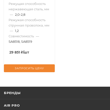
Режущая способность
нержавеющая сталь, мм
—
2,0-2,8
Режужая способность
струнная проволока, мм
—
1,2
Совместимость
—
SA8518, SA8519
29 851
₽
/шт
ЗАПРОСИТЬ ЦЕНУ
БРЕНДЫ
AIR PRO