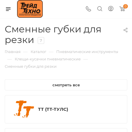
0
Сменные губки для
резки
7
—
—
Главная
Каталог
Пневматические инструменты
—
—
Клещи-кусачки пневматические
Сменные губки для резки
смотреть все
ТТ (ТТ-ТУЛС)