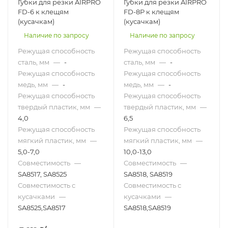
Губки для резки AIRPRO
Губки для резки AIRPRO
FD-6 к клещям
FD-8P к клещям
(кусачкам)
(кусачкам)
Наличие по запросу
Наличие по запросу
Режущая способность
Режущая способность
сталь, мм
—
-
сталь, мм
—
-
Режущая способность
Режущая способность
медь, мм
—
-
медь, мм
—
-
Режущая способность
Режущая способность
твердый пластик, мм
—
твердый пластик, мм
—
4,0
6,5
Режущая способность
Режущая способность
мягкий пластик, мм
—
мягкий пластик, мм
—
5,0-7,0
10,0-13,0
Совместимость
—
Совместимость
—
SA8517, SA8525
SA8518, SA8519
Совместимость с
Совместимость с
кусачками
—
кусачками
—
SA8525,SA8517
SA8518,SA8519