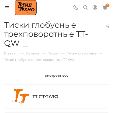
0
Тиски глобусные
трехповоротные TT-
QW
2
—
—
—
—
Главная
Каталог
Тиски
Тиски станочные
Тиски глобусные трехповоротные TT-QW
смотреть все
ТТ (ТТ-ТУЛС)