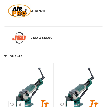
AIRPRO
JSD-JESDA
ФИЛЬТР
Высота губок, мм
Высота губок, мм
40
44
Рабочий ход, мм
Рабочий ход, мм
105
120
Ширина губок, мм
Ширина губок, мм
100
125
Страна-
Страна-