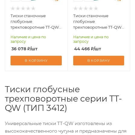
производитель
производитель
Россия
Россия
Тиски станочные
Тиски станочные
Назначение тисков
Назначение тисков
глобусные
глобусные
для сверлильных
для сверлильных
трехповоротные TT-QW-
трехповоротные TT-QW-
станков, для
станков, для
100-R3
125-R3
Наличие и цена по
Наличие и цена по
фрезерных
фрезерных
запросу
запросу
станков
станков
36 078
₽
/шт
44 466
₽
/шт
Функция поворота
Функция поворота
есть
есть
В КОРЗИНУ
В КОРЗИНУ
Возможность
Возможность
заказать оптом
заказать оптом
есть
есть
Тиски глобусные
Зажимные тиски
Зажимные тиски
трехповоротные серии TT-
зажимные
зажимные
QW (ТИП 3412)
Глобусные тиски
Глобусные тиски
да
да
Параллельные тиски
Параллельные тиски
Универсальные тиски TT-QW изготовлены из
да
да
высококачественного чугуна и предназначены для