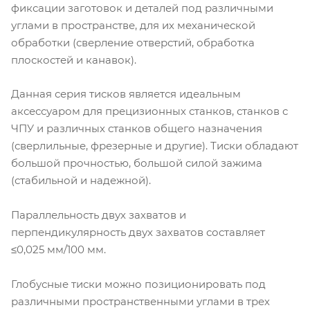
Синусные тиски
Прецизионные тиски
фиксации заготовок и деталей под различными
да
да
углами в пространстве, для их механической
Сверлильные тиски
Синусные тиски
обработки (сверление отверстий, обработка
да
да
плоскостей и канавок).
Фрезерные тиски
Сверлильные тиски
да
да
Данная серия тисков является идеальным
аксессуаром для прецизионных станков, станков с
Механические тиски
Фрезерные тиски
да
да
ЧПУ и различных станков общего назначения
(сверлильные, фрезерные и другие). Тиски обладают
Механические тиски
да
большой прочностью, большой силой зажима
(стабильной и надежной).
Параллельность двух захватов и
перпендикулярность двух захватов составляет
≤0,025 мм/100 мм.
Глобусные тиски можно позиционировать под
различными пространственными углами в трех