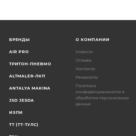
БРЕНДЫ
О КОМПАНИИ
AIR PRO
Новости
Отзывы
ТРИТОН-ПНЕВМО
Контакты
ALTMALER-ЛКП
Реквизиты
Политика
ANTALYA MAKINA
конфиденциальности и
обработки персональных
JSD JESDA
данных
ИЗПИ
ТТ (ТТ-ТУЛС)