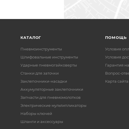
КАТАЛОГ
ПОМОЩЬ
Пневмоинструменты
Условия оп
Шлифовальные инструменты
Условия дос
Ударные пневмогайковерты
Гарантия на
Станки для заточки
Вопрос-отв
Заклепочники-насадки
Карта сайта
Аккумуляторные заклепочники
Запчасти для пневмомолотков
Электрические мультипликаторы
Наборы ключей
Шланги и аксессуары