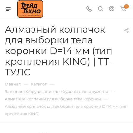
0
Алмазный колпачок
для выборки тела
коронки D=14 мм (тип
крепления KING) | ТТ-
ТУЛС
—
—
Главная
Каталог
—
Заточное оборудование для бурового инструмента
—
Алмазные колпачки для выборка тела коронки
Алмазный колпачок для выборки тела коронки D=14 мм (тип
крепления KING)