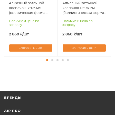
Алмазный заточной
Алмазный заточной
колпачок D=06 мм
колпачок D=06 мм
(сферическая форма,
(баллистическая форма,
тип крепления SANDVIK)
тип крепления SANDVIK)
Наличие и цена по
Наличие и цена по
Sandvik
Sandvik
запросу
запросу
2 860
₽
/шт
2 860
₽
/шт
ЗАПРОСИТЬ ЦЕНУ
ЗАПРОСИТЬ ЦЕНУ
БРЕНДЫ
AIR PRO