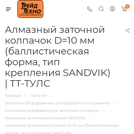
0
Алмазный заточной
колпачок D=10 мм
(баллистическая
форма, тип
крепления SANDVIK)
| ТТ-ТУЛС
—
—
Главная
Каталог
—
Заточное оборудование для бурового инструмента
—
Алмазные шлифовальные заточные колпачки
—
Алмазные заточные колпачки SANDVIK
Алмазный заточной колпачок D=10 мм (баллистическая
форма, тип крепления SANDVIK)