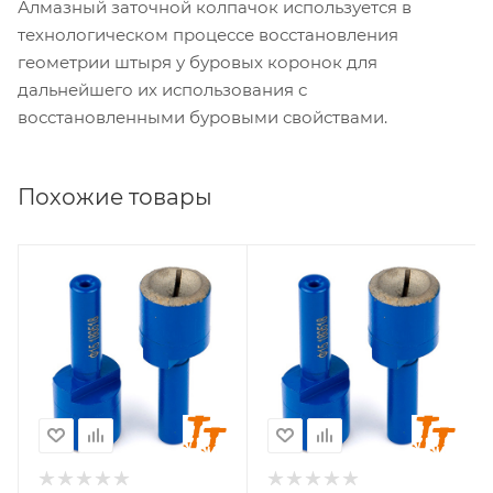
Алмазный заточной колпачок используется в
технологическом процессе восстановления
геометрии штыря у буровых коронок для
дальнейшего их использования с
восстановленными буровыми свойствами.
Похожие товары
Геометрия заточки
Геометрия заточки
сфера
баллистика
Диаметр заточки, мм
Диаметр заточки, мм
6
6
Стандарт хвостовика
Стандарт хвостовика
SANDVIK
SANDVIK