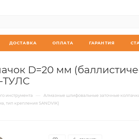
ДОСТАВКА
ОПЛАТА
ГАРАНТИЯ
СТ
ачок D=20 мм (баллистиче
Т-ТУЛС
—
го инструмента
Алмазные шлифовальные заточные колпачк
а, тип крепления SANDVIK)