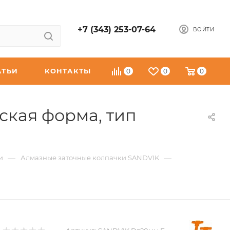
+7 (343) 253-07-64
ВОЙТИ
АТЬИ
КОНТАКТЫ
0
0
0
ская форма, тип
—
—
и
Алмазные заточные колпачки SANDVIK