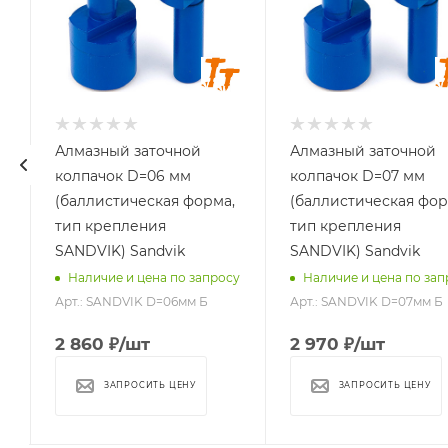
мм
мм
6
7
Стандарт
Стандарт
хвостовика
хвостовика
SANDVIK
SANDVIK
Алмазный заточной
Алмазный заточной
колпачок D=06 мм
колпачок D=07 мм
(баллистическая форма,
(баллистическая фор
тип крепления
тип крепления
SANDVIK) Sandvik
SANDVIK) Sandvik
у
Наличие и цена по запросу
Наличие и цена по зап
Арт.: SANDVIK D=06мм Б
Арт.: SANDVIK D=07мм Б
2 860
₽
/шт
2 970
₽
/шт
ЗАПРОСИТЬ ЦЕНУ
ЗАПРОСИТЬ ЦЕНУ