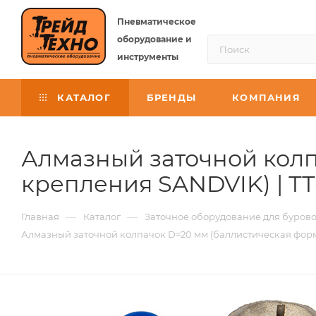
Пневматическое
оборудование и
инструменты
КАТАЛОГ
БРЕНДЫ
КОМПАНИЯ
Алмазный заточной колп
крепления SANDVIK) | Т
—
—
Главная
Каталог
Заточное оборудование для бурово
Алмазный заточной колпачок D=20 мм (баллистическая форм