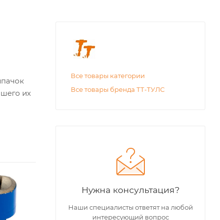
Все товары категории
лпачок
Все товары бренда ТТ-ТУЛС
йшего их
Геометрия
Геометрия
заточки
заточки
Нужна консультация?
баллистика
сфера
Наши специалисты ответят на любой
Диаметр заточки,
Диаметр заточки,
интересующий вопрос