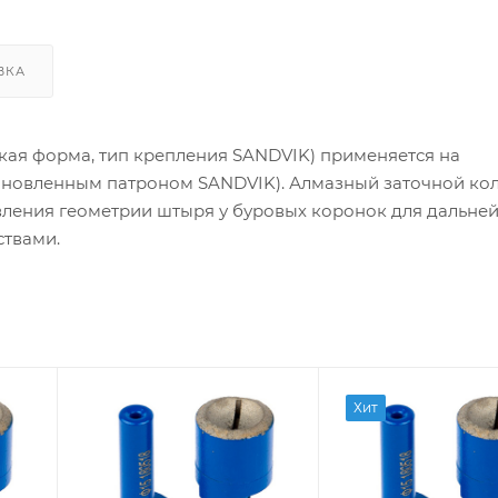
ВКА
кая форма, тип крепления SANDVIK) применяется на
ановленным патроном SANDVIK). Алмазный заточной ко
вления геометрии штыря у буровых коронок для дальне
ствами.
Геометрия
Геометрия
Хит
заточки
заточки
сфера
баллистика
Диаметр заточки,
Диаметр заточки,