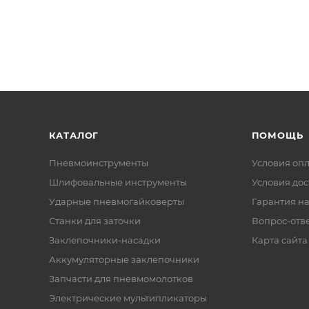
КАТАЛОГ
ПОМОЩЬ
Пневмоинструменты
Условия оп
Шлифовальные инструменты
Условия дос
Ударные пневмогайковерты
Гарантия на
Станки для заточки
Вопрос-отв
Заклепочники-насадки
Карта сайта
Аккумуляторные заклепочники
Запчасти для пневмомолотков
Электрические мультипликаторы