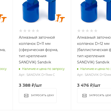
мм
мм
11
12
Стандарт
Стандарт
хвостовика
хвостовика
SANDVIK
SANDVIK
Алмазный заточной
Алмазный заточн
колпачок D=11 мм
колпачок D=12 мм
ма,
(сферическая форма,
(баллистическая 
тип крепления
тип крепления
SANDVIK) Sandvik
SANDVIK) Sandvik
росу
Наличие и цена по запросу
Наличие и цена по 
Арт.: SANDVIK D=11мм С
Арт.: SANDVIK D=12мм
3 388
₽
/шт
3 476
₽
/шт
ЗАПРОСИТЬ ЦЕНУ
ЗАПРОСИТЬ ЦЕН