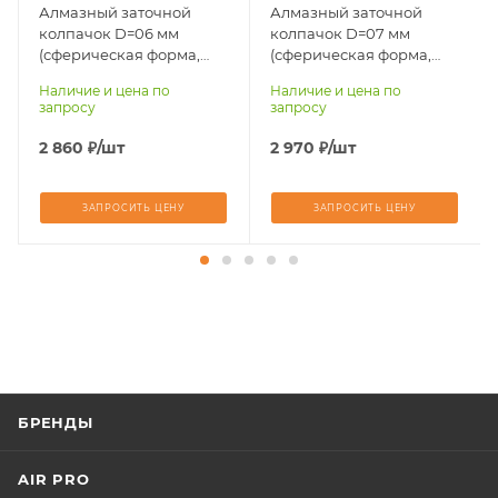
Алмазный заточной
Алмазный заточной
колпачок D=06 мм
колпачок D=07 мм
(сферическая форма,
(сферическая форма,
тип крепления SANDVIK)
тип крепления SANDVIK)
Наличие и цена по
Наличие и цена по
Sandvik
Sandvik
запросу
запросу
2 860
₽
/шт
2 970
₽
/шт
ЗАПРОСИТЬ ЦЕНУ
ЗАПРОСИТЬ ЦЕНУ
БРЕНДЫ
AIR PRO