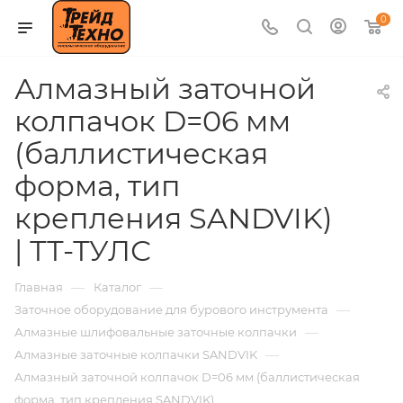
0
Алмазный заточной
колпачок D=06 мм
(баллистическая
форма, тип
крепления SANDVIK)
| ТТ-ТУЛС
—
—
Главная
Каталог
—
Заточное оборудование для бурового инструмента
—
Алмазные шлифовальные заточные колпачки
—
Алмазные заточные колпачки SANDVIK
Алмазный заточной колпачок D=06 мм (баллистическая
форма, тип крепления SANDVIK)