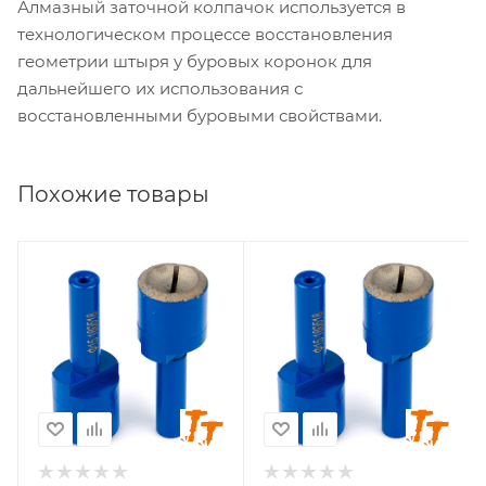
Алмазный заточной колпачок используется в
технологическом процессе восстановления
геометрии штыря у буровых коронок для
дальнейшего их использования с
восстановленными буровыми свойствами.
Похожие товары
Геометрия заточки
Геометрия заточки
сфера
сфера
Диаметр заточки, мм
Диаметр заточки, мм
6
7
Стандарт хвостовика
Стандарт хвостовика
SANDVIK
SANDVIK