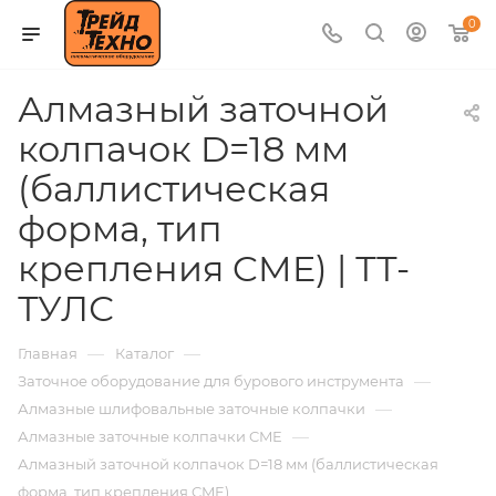
0
Алмазный заточной
колпачок D=18 мм
(баллистическая
форма, тип
крепления CME) | ТТ-
ТУЛС
—
—
Главная
Каталог
—
Заточное оборудование для бурового инструмента
—
Алмазные шлифовальные заточные колпачки
—
Алмазные заточные колпачки CME
Алмазный заточной колпачок D=18 мм (баллистическая
форма, тип крепления CME)