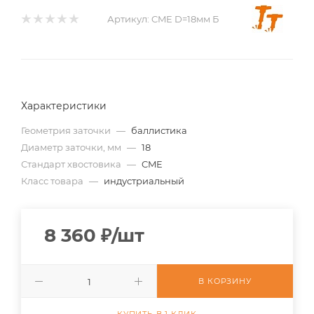
Артикул:
CME D=18мм Б
Характеристики
Геометрия заточки
—
баллистика
Диаметр заточки, мм
—
18
Стандарт хвостовика
—
CME
Класс товара
—
индустриальный
8 360
₽
/шт
В КОРЗИНУ