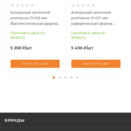
Алмазный заточной
Алмазный заточной
колпачок D=06 мм
колпачок D=07 мм
(баллистическая форма,
(сферическая форма,
тип крепления CME)
тип крепления CME)
Наличие и цена по
Наличие и цена по
CME
CME
запросу
запросу
5 258
₽
/шт
5 456
₽
/шт
ЗАПРОСИТЬ ЦЕНУ
ЗАПРОСИТЬ ЦЕНУ
БРЕНДЫ