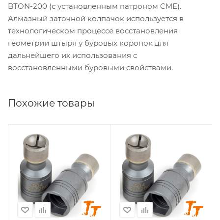
BTON-200 (с установленным патроном CME).
Алмазный заточной колпачок используется в
технологическом процессе восстановления
геометрии штыря у буровых коронок для
дальнейшего их использования с
восстановленными буровыми свойствами.
Похожие товары
Геометрия заточки
Геометрия заточки
баллистика
сфера
Диаметр заточки, мм
Диаметр заточки, мм
6
7
Стандарт хвостовика
Стандарт хвостовика
CME
CME