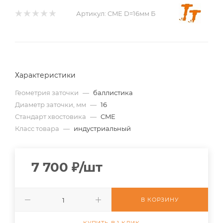
Артикул:
CME D=16мм Б
Характеристики
Геометрия заточки
—
баллистика
Диаметр заточки, мм
—
16
Стандарт хвостовика
—
CME
Класс товара
—
индустриальный
7 700
₽
/шт
В КОРЗИНУ