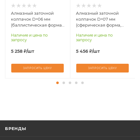
Алмазный заточной
Алмазный заточной
колпачок D=06 мм
колпачок D=07 мм
(баллистическая форма,
(сферическая форма,
тип крепления CME)
тип крепления CME)
Наличие и цена по
Наличие и цена по
CME
CME
запросу
запросу
5 258
₽
/шт
5 456
₽
/шт
ЗАПРОСИТЬ ЦЕНУ
ЗАПРОСИТЬ ЦЕНУ
БРЕНДЫ