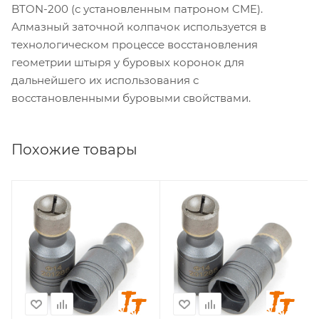
BTON-200 (с установленным патроном CME).
Алмазный заточной колпачок используется в
технологическом процессе восстановления
геометрии штыря у буровых коронок для
дальнейшего их использования с
восстановленными буровыми свойствами.
Похожие товары
Геометрия заточки
Геометрия заточки
баллистика
сфера
Диаметр заточки, мм
Диаметр заточки, мм
6
7
Стандарт хвостовика
Стандарт хвостовика
CME
CME