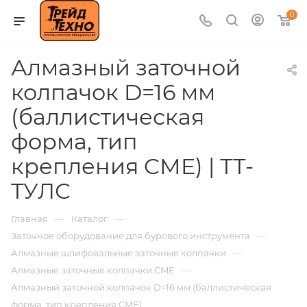
0
Алмазный заточной
колпачок D=16 мм
(баллистическая
форма, тип
крепления CME) | ТТ-
ТУЛС
—
—
Главная
Каталог
—
Заточное оборудование для бурового инструмента
—
Алмазные шлифовальные заточные колпачки
—
Алмазные заточные колпачки CME
Алмазный заточной колпачок D=16 мм (баллистическая
форма, тип крепления CME)