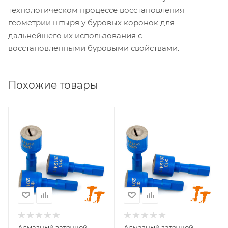
технологическом процессе восстановления
геометрии штыря у буровых коронок для
дальнейшего их использования с
восстановленными буровыми свойствами.
Похожие товары
Геометрия заточки
Геометрия заточки
баллистика
баллистика
Диаметр заточки, мм
Диаметр заточки, мм
7
8
Стандарт хвостовика
Стандарт хвостовика
ATLAS
ATLAS
Алмазный заточной
Алмазный заточной