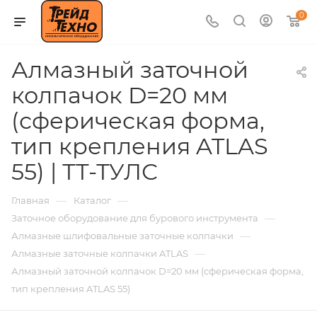
0
Алмазный заточной
колпачок D=20 мм
(сферическая форма,
тип крепления ATLAS
55) | ТТ-ТУЛС
—
—
Главная
Каталог
—
Заточное оборудование для бурового инструмента
—
Алмазные шлифовальные заточные колпачки
—
Алмазные заточные колпачки ATLAS
Алмазный заточной колпачок D=20 мм (сферическая форма,
тип крепления ATLAS 55)