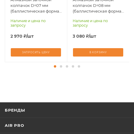
колпачок D=07 мм
колпачок D=08 мм
(баллистическая форма,
(баллистическая форма,
тип крепления ATLAS 55)
тип крепления ATLAS 55)
Наличие и цена по
Наличие и цена по
Atlas 55
Atlas 55
запросу
запросу
2 970
₽
/шт
3 080
₽
/шт
ЗАПРОСИТЬ ЦЕНУ
В КОРЗИНУ
БРЕНДЫ
AIR PRO