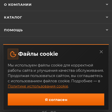
О КОМПАНИИ
КАТАЛОГ
ПОМОЩЬ
ЗАКАЗАТЬ ОБРАТНЫЙ ЗВОНОК
Файлы cookie
Мы используем файлы cookie для корректной
+7 (343) 253-07-64
работы сайта и улучшения качества обслуживания.
Продолжая пользоваться сайтом, вы соглашаетесь
mail@trade-techno.ru
с использованием файлов cookie. Подробнее — в
Политике использования cookie
.
г. Екатеринбург, ул. Ангарская, 77-
119
Я согласен
График работы:
Пн - Пт: 9.00 - 18.00