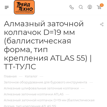
0
Алмазный заточной
колпачок D=19 мм
(баллистическая
форма, тип
крепления ATLAS 55) |
ТТ-ТУЛС
—
—
Главная
Каталог
—
Заточное оборудование для бурового инструмента
—
Алмазные шлифовальные заточные колпачки
—
Алмазные заточные колпачки ATLAS
Алмазный заточной колпачок D=19 мм (баллистическая
форма, тип крепления ATLAS 55)