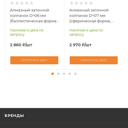
Алмазный заточной
Алмазный заточной
колпачок D=06 мм
колпачок D=07 мм
(баллистическая форма,
(сферическая форма,
тип крепления ATLAS 55)
тип крепления ATLAS 55)
Наличие и цена по
Наличие и цена по
Atlas 55
Atlas 55
запросу
запросу
2 860
₽
/шт
2 970
₽
/шт
ЗАПРОСИТЬ ЦЕНУ
ЗАПРОСИТЬ ЦЕНУ
БРЕНДЫ