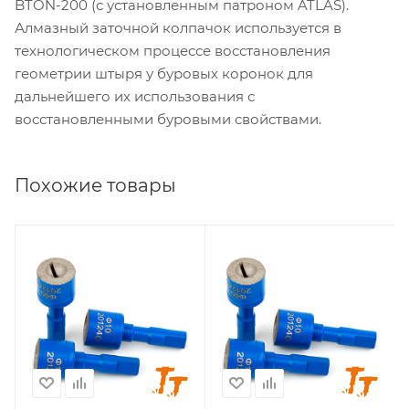
BTON-200 (с установленным патроном ATLAS).
Алмазный заточной колпачок используется в
технологическом процессе восстановления
геометрии штыря у буровых коронок для
дальнейшего их использования с
восстановленными буровыми свойствами.
Похожие товары
Геометрия заточки
Геометрия заточки
баллистика
сфера
Диаметр заточки, мм
Диаметр заточки, мм
6
7
Стандарт хвостовика
Стандарт хвостовика
ATLAS
ATLAS