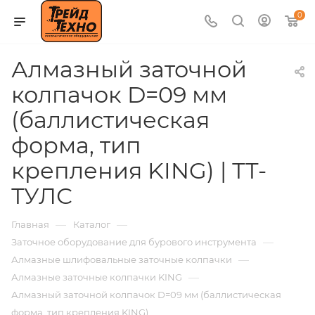
0
Алмазный заточной
колпачок D=09 мм
(баллистическая
форма, тип
крепления KING) | ТТ-
ТУЛС
—
—
Главная
Каталог
—
Заточное оборудование для бурового инструмента
—
Алмазные шлифовальные заточные колпачки
—
Алмазные заточные колпачки KING
Алмазный заточной колпачок D=09 мм (баллистическая
форма, тип крепления KING)