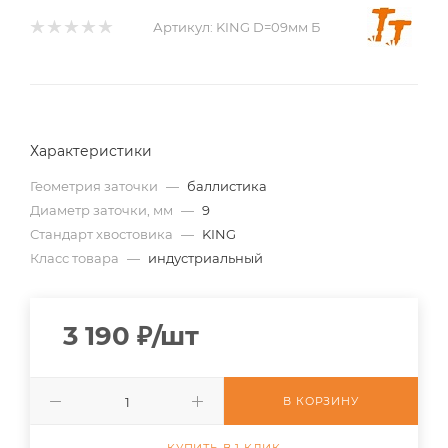
Артикул:
KING D=09мм Б
Характеристики
Геометрия заточки
—
баллистика
Диаметр заточки, мм
—
9
Стандарт хвостовика
—
KING
Класс товара
—
индустриальный
3 190
₽
/шт
В КОРЗИНУ