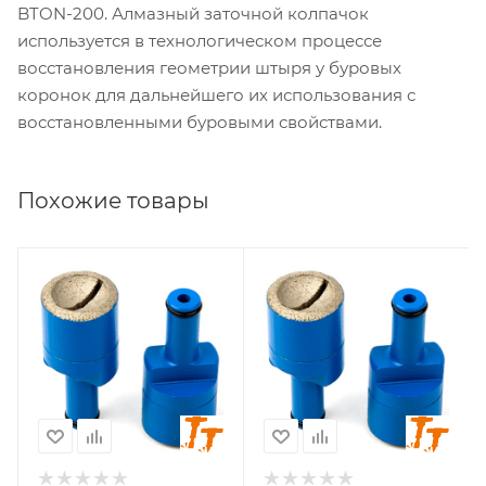
BTON-200. Алмазный заточной колпачок
используется в технологическом процессе
восстановления геометрии штыря у буровых
коронок для дальнейшего их использования с
восстановленными буровыми свойствами.
Похожие товары
Геометрия заточки
Геометрия заточки
сфера
сфера
Диаметр заточки, мм
Диаметр заточки, мм
9
10
Стандарт хвостовика
Стандарт хвостовика
KING
KING