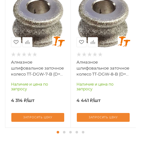
баллистика
баллистика
Диаметр заточки, мм
Диаметр заточки, мм
7
8
Алмазное
Алмазное
шлифовальное заточное
шлифовальное заточное
колесо TT-DGW-7-B (D=7
колесо TT-DGW-8-B (D=8
мм, баллистическая
мм, баллистическая
Наличие и цена по
Наличие и цена по
форма)
форма)
запросу
запросу
4 314
₽
/шт
4 441
₽
/шт
ЗАПРОСИТЬ ЦЕНУ
ЗАПРОСИТЬ ЦЕНУ