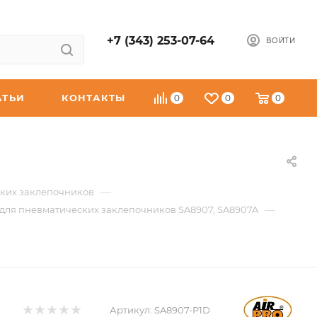
+7 (343) 253-07-64
ВОЙТИ
АТЬИ
КОНТАКТЫ
0
0
0
—
ских заклепочников
—
 для пневматических заклепочников SA8907, SA8907A
Артикул:
SA8907-P1D