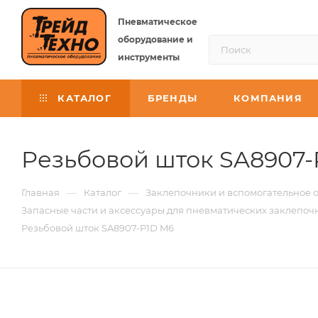
Пневматическое
оборудование и
инструменты
КАТАЛОГ
БРЕНДЫ
КОМПАНИЯ
Резьбовой шток SA8907-
—
—
Главная
Каталог
Заклепочники и вспомогательное 
Запасные части и аксессуары для пневматических заклепоч
Резьбовой шток SA8907-P1D M6