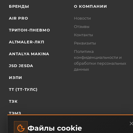
БРЕНДЫ
О КОМПАНИИ
AIR PRO
Новости
Отзывы
ТРИТОН-ПНЕВМО
Контакты
ALTMALER-ЛКП
Реквизиты
Политика
ANTALYA MAKINA
конфиденциальности и
обработки персональных
JSD JESDA
данных
ИЗПИ
ТТ (ТТ-ТУЛС)
ТЗК
ТЭМЗ
Файлы cookie