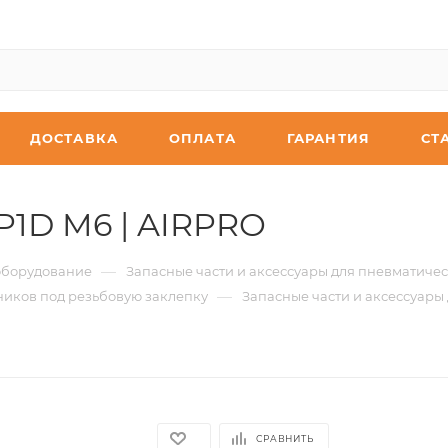
ДОСТАВКА
ОПЛАТА
ГАРАНТИЯ
СТ
P1D M6 | AIRPRO
—
оборудование
Запасные части и аксессуары для пневматиче
—
ников под резьбовую заклепку
Запасные части и аксессуары
СРАВНИТЬ