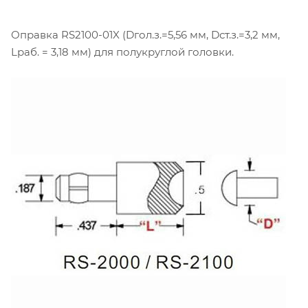
Оправка RS2100-01X (Dгол.з.=5,56 мм, Dст.з.=3,2 мм,
Lраб. = 3,18 мм) для полукруглой головки.