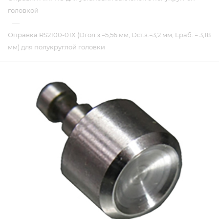
головкой
—
Оправка RS2100-01X (Dгол.з.=5,56 мм, Dст.з.=3,2 мм, Lраб. = 3,18
мм) для полукруглой головки