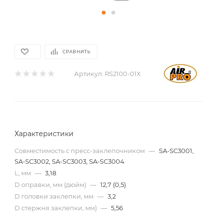
СРАВНИТЬ
Артикул:
RS2100-01X
Характеристики
Совместимость с пресс-заклепочником
—
SA-SC3001,
SA-SC3002, SA-SC3003, SA-SC3004
L, мм
—
3,18
D оправки, мм (дюйм)
—
12,7 (0,5)
D головки заклепки, мм
—
3,2
D стержня заклепки, мм)
—
5,56