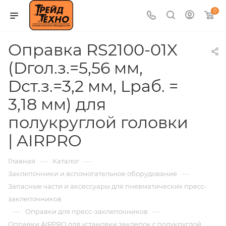
0
Оправка RS2100-01X
(Dгол.з.=5,56 мм,
Dст.з.=3,2 мм, Lраб. =
3,18 мм) для
полукруглой головки
| AIRPRO
—
—
Главная
Каталог
—
Заклепочники и вспомогательное оборудование
Запасные части и аксессуары для пневматических пресс-
заклепочников
—
—
Оправки для пресс-заклепочников
Оправки AIRPRO для установки заклепок с полукруглой