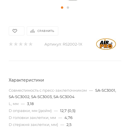
СРАВНИТЬ
Артикул:
RS2002-1X
Характеристики
Совместимость с пресс-заклепочником
—
SA-SC3001,
SA-SC3002, SA-SC3003, SA-SC3004
L, мм
—
3,18
D оправки, мм (дюйм)
—
12,7 (0,5)
D головки заклепки, мм
—
4,76
D стержня заклепки, мм)
—
2,5