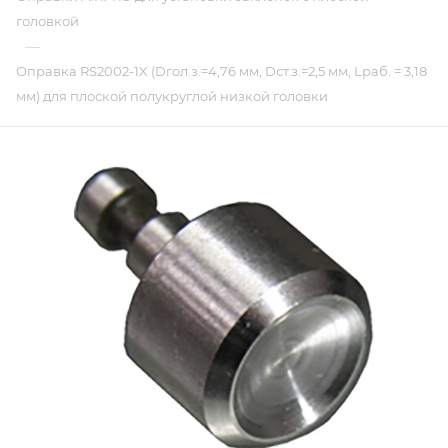
головкой
—
Оправка RS2002-1X (Dгол.з.=4,76 мм, Dст.з.=2,5 мм, Lраб. = 3,18
мм) для плоской полукруглой низкой головки