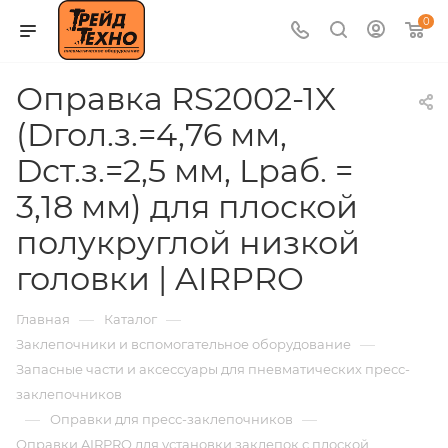
0
Оправка RS2002-1X
(Dгол.з.=4,76 мм,
Dст.з.=2,5 мм, Lраб. =
3,18 мм) для плоской
полукруглой низкой
головки | AIRPRO
—
—
Главная
Каталог
—
Заклепочники и вспомогательное оборудование
Запасные части и аксессуары для пневматических пресс-
заклепочников
—
—
Оправки для пресс-заклепочников
Оправки AIRPRO для установки заклепок с плоской