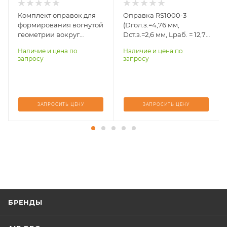
D стержня заклепки,
мм)
D оправки, мм (дюйм)
Комплект оправок для
Оправка RS1000-3
4,1
9,53 (0,375)
формирования вогнутой
(Dгол.з.=4,76 мм,
геометрии вокруг
Dст.з.=2,6 мм, Lраб. = 12,7
D головки заклепки,
отверстия AN426-8#
мм) для полукруглой
мм
Наличие и цена по
Наличие и цена по
головки
2,6
запросу
запросу
D стержня заклепки,
мм)
4,76
ЗАПРОСИТЬ ЦЕНУ
ЗАПРОСИТЬ ЦЕНУ
БРЕНДЫ