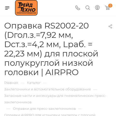
0
Оправка RS2002-20
(Dгол.з.=7,92 мм,
Dст.з.=4,2 мм, Lраб. =
22,23 мм) для плоской
полукруглой низкой
головки | AIRPRO
—
—
Главная
Каталог
—
Заклепочники и вспомогательное оборудование
Запасные части и аксессуары для пневматических пресс-
заклепочников
—
—
Оправки для пресс-заклепочников
Оправки AIRPRO для установки заклепок с плоской