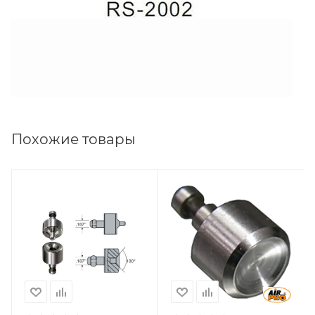
Похожие товары
Совместимость с
Совместимость с
пресс-
пресс-
заклепочником
заклепочником
SA-SC3002A, SA-
SA-SC3001, SA-
SC3004A, SA-
SC3002, SA-
SC3004B
SC3003, SA-
SC3004
L, мм
9,38+6,64
L, мм
12,7