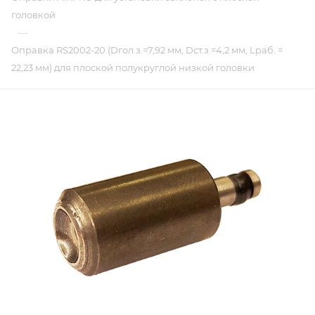
головкой
—
Оправка RS2002-20 (Dгол.з.=7,92 мм, Dст.з.=4,2 мм, Lраб. =
22,23 мм) для плоской полукруглой низкой головки