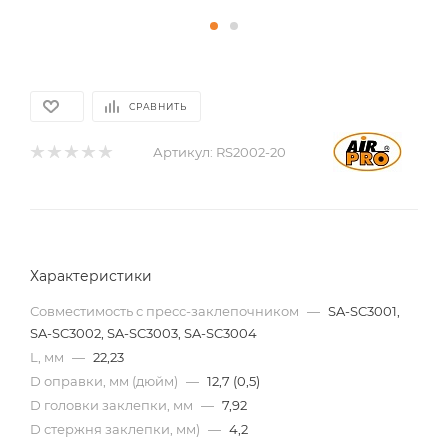
СРАВНИТЬ
Артикул:
RS2002-20
Характеристики
Совместимость с пресс-заклепочником
—
SA-SC3001,
SA-SC3002, SA-SC3003, SA-SC3004
L, мм
—
22,23
D оправки, мм (дюйм)
—
12,7 (0,5)
D головки заклепки, мм
—
7,92
D стержня заклепки, мм)
—
4,2