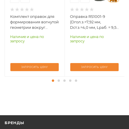
L, мм
9,53
D стержня заклепки,
мм)
D оправки, мм (дюйм)
Комплект оправок для
Оправка RS1001-9
3,2
9,53 (0,375)
формирования вогнутой
(Dгол.з.=7,92 мм,
геометрии вокруг
Dст.з.=4,0 мм, Lраб. = 9,53
D головки заклепки,
отверстия RS426-4
мм) для полукруглой
мм
Наличие и цена по
Наличие и цена по
низкой головки
7,92
запросу
запросу
D стержня заклепки,
мм)
4,0
ЗАПРОСИТЬ ЦЕНУ
ЗАПРОСИТЬ ЦЕНУ
БРЕНДЫ