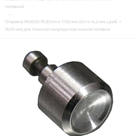
головкой
—
Оправка RS2002-19 (Dгол.з.=7,92 мм, Dст.з.=4,2 мм, Lраб. =
19,05 мм) для плоской полукруглой низкой головки