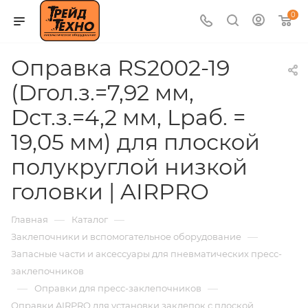
0
Оправка RS2002-19
(Dгол.з.=7,92 мм,
Dст.з.=4,2 мм, Lраб. =
19,05 мм) для плоской
полукруглой низкой
головки | AIRPRO
—
—
Главная
Каталог
—
Заклепочники и вспомогательное оборудование
Запасные части и аксессуары для пневматических пресс-
заклепочников
—
—
Оправки для пресс-заклепочников
Оправки AIRPRO для установки заклепок с плоской