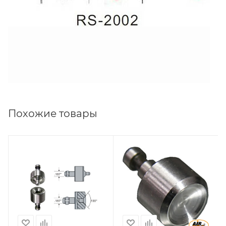
Похожие товары
Совместимость с
Совместимость с
пресс-
пресс-
заклепочником
заклепочником
SA-SC3002A, SA-
SA-SC3001, SA-
SC3004A, SA-
SC3002, SA-
SC3004B
SC3003, SA-
SC3004
L, мм
9,38+6,64