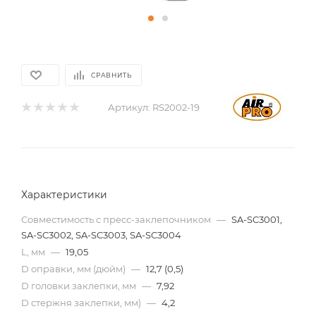
СРАВНИТЬ
Артикул:
RS2002-19
Характеристики
Совместимость с пресс-заклепочником
—
SA-SC3001,
SA-SC3002, SA-SC3003, SA-SC3004
L, мм
—
19,05
D оправки, мм (дюйм)
—
12,7 (0,5)
D головки заклепки, мм
—
7,92
D стержня заклепки, мм)
—
4,2