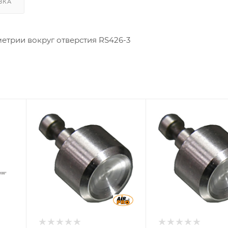
ВКА
етрии вокруг отверстия RS426-3
Совместимость с
Совместимость с
пресс-
пресс-
заклепочником
заклепочником
SA-SC3001, SA-
SA-SC3001, SA-
SC3002, SA-
SC3002, SA-
SC3003, SA-
SC3003, SA-
SC3004
SC3004
L, мм
L, мм
19,05
22,23
D оправки, мм
D оправки, мм