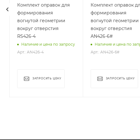
3,2
3,4
Комплект оправок для
Комплект оправок д
формирования
формирования
3
вогнутой геометрии
вогнутой геометрии
вокруг отверстия
вокруг отверстия
RS426-4
AN426-6#
у
Наличие и цена по запросу
Наличие и цена по зап
Арт.: AN426-4
Арт.: AN426-6#
ЗАПРОСИТЬ ЦЕНУ
ЗАПРОСИТЬ ЦЕНУ