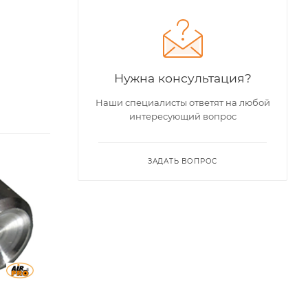
Нужна консультация?
Наши специалисты ответят на любой
интересующий вопрос
Совместимость с
Совместимость с
ЗАДАТЬ ВОПРОС
пресс-
пресс-
заклепочником
заклепочником
SA-SC3001, SA-
SA-SC3001, SA-
SC3002, SA-
SC3002, SA-
SC3003, SA-
SC3003, SA-
SC3004
SC3004
L, мм
L, мм
6,35
19,05
D оправки, мм
D оправки, мм