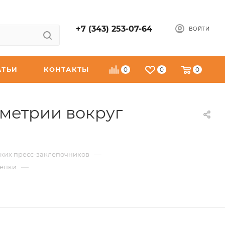
+7 (343) 253-07-64
ВОЙТИ
АТЬИ
КОНТАКТЫ
0
0
0
метрии вокруг
—
ских пресс-заклепочников
—
лепки