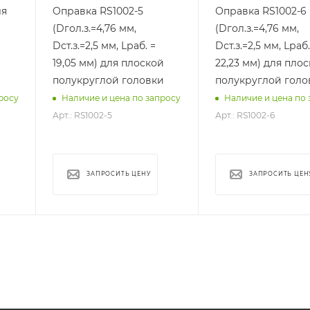
(дюйм)
(дюйм)
ля
Оправка RS1002-5
Оправка RS1002-6
9,53 (0,375)
9,53 (0,375)
(Dгол.з.=4,76 мм,
(Dгол.з.=4,76 мм,
D головки
D головки
Dст.з.=2,5 мм, Lраб. =
Dст.з.=2,5 мм, Lраб.
заклепки, мм
заклепки, мм
19,05 мм) для плоской
22,23 мм) для пло
4,76
4,76
полукруглой головки
полукруглой голо
D стержня
D стержня
росу
Наличие и цена по запросу
Наличие и цена по 
заклепки, мм)
заклепки, мм)
2,5
2,5
Арт.: RS1002-5
Арт.: RS1002-6
ЗАПРОСИТЬ ЦЕНУ
ЗАПРОСИТЬ ЦЕН