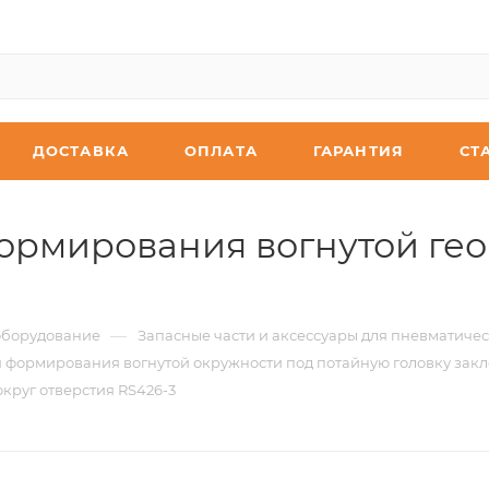
ДОСТАВКА
ОПЛАТА
ГАРАНТИЯ
СТ
ормирования вогнутой гео
—
оборудование
Запасные части и аксессуары для пневматиче
 формирования вогнутой окружности под потайную головку зак
круг отверстия RS426-3