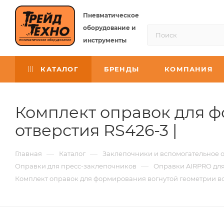
Пневматическое
оборудование и
инструменты
КАТАЛОГ
БРЕНДЫ
КОМПАНИЯ
Комплект оправок для ф
отверстия RS426-3 |
—
—
Главная
Каталог
Заклепочники и вспомогательное 
—
Оправки для пресс-заклепочников
Оправки AIRPRO для
Комплект оправок для формирования вогнутой геометрии во