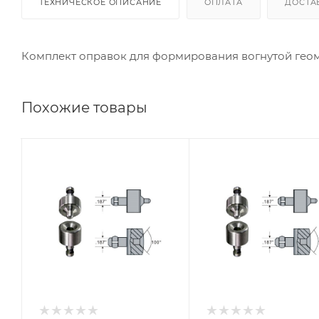
ТЕХНИЧЕСКОЕ ОПИСАНИЕ
ОПЛАТА
ДОСТА
Комплект оправок для формирования вогнутой геом
Похожие товары
Совместимость с
Совместимость с
пресс-
пресс-
заклепочником
заклепочником
SA-SC3002A,
SA-SC3002A,
SA-SC3004A,
SA-SC3004A,
SA-SC3004B
SA-SC3004B
L, мм
L, мм
9,38+6,64
9,38+6,64
D стержня
D стержня
заклепки, мм)
заклепки, мм)