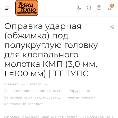
0
Оправка ударная
(обжимка) под
полукруглую головку
для клепального
молотка КМП (3,0 мм,
L=100 мм) | ТТ-ТУЛС
—
—
Главная
Каталог
—
Заклепочники и вспомогательное оборудование
Запасные части и аксессуары для пневматических
клепальных молотков
—
Оправки (обжимки) ударные для клепальных молотков КМП