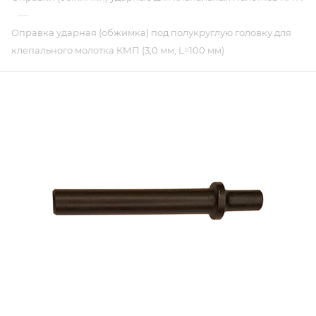
—
Оправка ударная (обжимка) под полукруглую головку для
клепального молотка КМП (3,0 мм, L=100 мм)