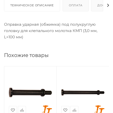
ТЕХНИЧЕСКОЕ ОПИСАНИЕ
ОПЛАТА
ДОСТАВ
Оправка ударная (обжимка) под полукруглую
головку для клепального молотка КМП (3,0 мм,
L=100 мм)
Похожие товары
Совместимость с
Совместимость с
клепальным
клепальным
молотком
молотком
КМП-14,
КМП-14,
КМП-14МЦ,
КМП-14МЦ,
КМП-24,
КМП-24,
КМП-24МЦ,
КМП-24МЦ,