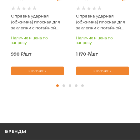
Оправка ударная
Оправка ударная
(обжимка) плоская для
(обжимка) плоская для
заклепки с потайной
заклепки с потайной
головкой для
головкой для
Наличие и цена по
Наличие и цена по
клепальных молотков
клепальных молотков
запросу
запросу
КМП (d=25 мм, L=100 мм)
КМП (d=25 мм, L=150 мм)
990
₽
/шт
1 170
₽
/шт
В КОРЗИНУ
В КОРЗИНУ
БРЕНДЫ