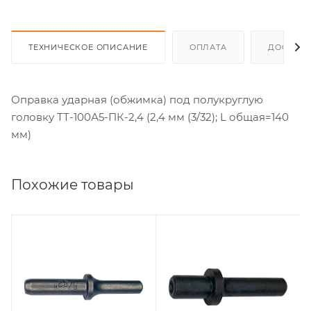
ТЕХНИЧЕСКОЕ ОПИСАНИЕ
ОПЛАТА
ДОСТАВ
Оправка ударная (обжимка) под полукруглую
головку ТТ-100А5-ПК-2,4 (2,4 мм (3/32); L общая=140
мм)
Похожие товары
Совместимость с
Совместимость с
клепальным
клепальным
молотком
молотком
RH-9502X(K), RH-
RH-9502X(K), RH-
9503X(K), RH-
9503X(K), RH-
9504X(K), SR-
9504X(K), SR-