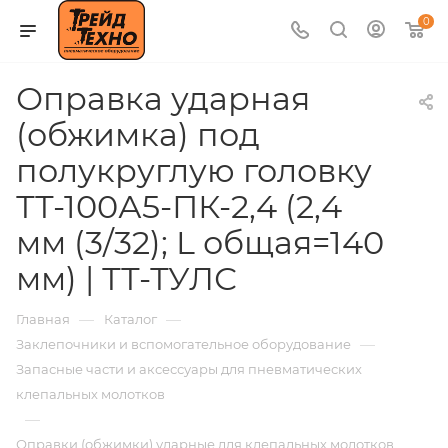
0
Оправка ударная
(обжимка) под
полукруглую головку
ТТ-100А5-ПК-2,4 (2,4
мм (3/32); L общая=140
мм) | ТТ-ТУЛС
—
—
Главная
Каталог
—
Заклепочники и вспомогательное оборудование
Запасные части и аксессуары для пневматических
клепальных молотков
—
Оправки (обжимки) ударные для клепальных молотков