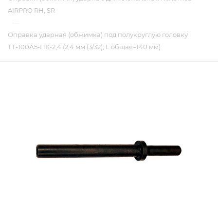
AIRPRO RH, SR
—
Оправка ударная (обжимка) под полукруглую головку
ТТ-100А5-ПК-2,4 (2,4 мм (3/32); L общая=140 мм)