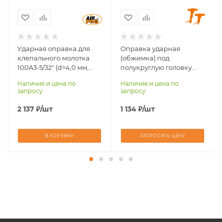
9502XPLUS, SR-
9502XPLUS, SR-
9503XPLUS, SR-
9503XPLUS, SR-
9504XPLUS
9504XPLUS
Ударная оправка для
Оправка ударная
клепального молотка
(обжимка) под
100A3-5/32" (d=4,0 мм,
полукруглую головку
L=89 мм)
ТТ-100А2-ПК-4,8 (4,8 мм
Наличие и цена по
Наличие и цена по
(3/16); L общая=65 мм)
запросу
запросу
2 137
₽
/шт
1 134
₽
/шт
В КОРЗИНУ
ЗАПРОСИТЬ ЦЕНУ