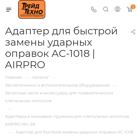
0
Адаптер для быстрой
замены ударных
оправок AC-1018 |
AIRPRO
—
—
Главная
Каталог
—
Заклепочники и вспомогательное оборудование
Запасные части и аксессуары для пневматических
клепальных молотков
—
Адаптеры и концевые пружины для клепальных молотков
AIRPRO RH, SR
—
Адаптер для быстрой замены ударных оправок AC-1018