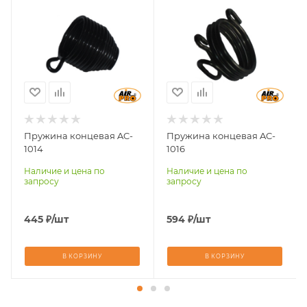
клепальным
клепальным
молотком
молотком
RH-9502X, RH-
RH-9501X
9503X, RH-9504X
Пружина концевая AC-
Пружина концевая AC-
1014
1016
Наличие и цена по
Наличие и цена по
запросу
запросу
445
₽
/шт
594
₽
/шт
В КОРЗИНУ
В КОРЗИНУ