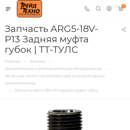
0
Запчасть ARG5-18V-
P13 Задняя муфта
губок | ТТ-ТУЛС
—
—
Главная
Каталог
—
Заклепочники и вспомогательное оборудование
Запасные части и аксессуары для аккумуляторных
заклепочников
—
Запчасть ARG5-18V-P13 Задняя муфта губок