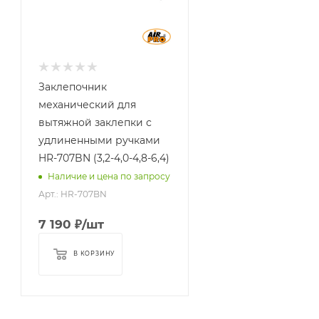
мм
3,2 - 6,4
Заклепочник
механический для
вытяжной заклепки с
удлиненными ручками
HR-707BN (3,2-4,0-4,8-6,4)
Наличие и цена по запросу
Арт.: HR-707BN
7 190
₽
/шт
В КОРЗИНУ