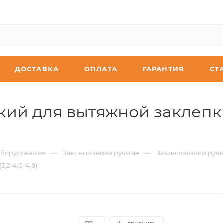
ДОСТАВКА
ОПЛАТА
ГАРАНТИЯ
СТ
й для вытяжной заклепки H
—
—
оборудование
Заклепочники ручные
Заклепочники ручн
,2-4,0-4,8)