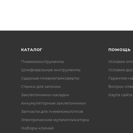
КАТАЛОГ
ПОМОЩЬ
Пневмоинструменты
Условия оп
Шлифовальные инструменты
Условия дос
Ударные пневмогайковерты
Гарантия на
Станки для заточки
Вопрос-отв
Заклепочники-насадки
Карта сайта
Аккумуляторные заклепочники
Запчасти для пневмомолотков
Электрические мультипликаторы
Наборы ключей