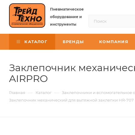
Пневматическое
оборудование и
инструменты
КАТАЛОГ
БРЕНДЫ
КОМПАНИЯ
Заклепочник механически
AIRPRO
—
—
Главная
Каталог
Заклепочники и вспомогательное 
Заклепочник механический для вытяжной заклепки HR-707 (3