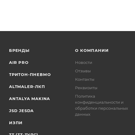
БРЕНДЫ
О КОМПАНИИ
AIR PRO
Новости
Отзывы
ТРИТОН-ПНЕВМО
Контакты
ALTMALER-ЛКП
Реквизиты
Политика
ANTALYA MAKINA
конфиденциальности и
обработки персональных
JSD JESDA
данных
ИЗПИ
ТТ (ТТ-ТУЛС)