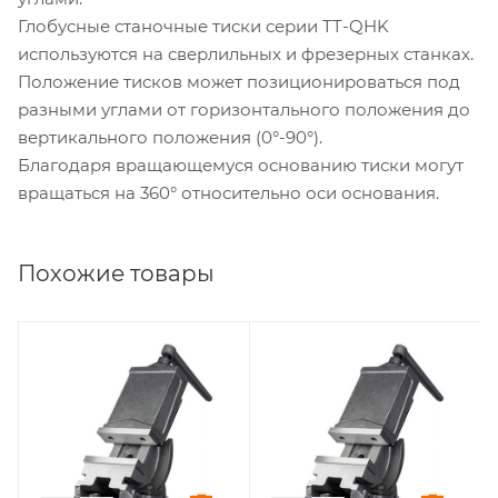
Глобусные станочные тиски серии TT-QHK
используются на сверлильных и фрезерных станках.
Положение тисков может позиционироваться под
разными углами от горизонтального положения до
вертикального положения (0°-90°).
Благодаря вращающемуся основанию тиски могут
вращаться на 360° относительно оси основания.
Похожие товары
Высота губок, мм
Высота губок, мм
41
46
Рабочий ход, мм
Рабочий ход, мм
75
95
Ширина губок, мм
Ширина губок, мм
100
125