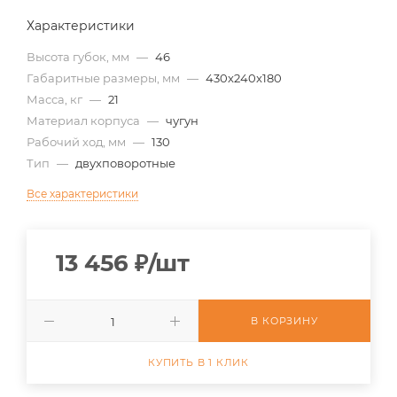
Характеристики
Высота губок, мм
—
46
Габаритные размеры, мм
—
430x240x180
Масса, кг
—
21
Материал корпуса
—
чугун
Рабочий ход, мм
—
130
Тип
—
двухповоротные
Все характеристики
13 456
₽
/шт
В КОРЗИНУ
КУПИТЬ В 1 КЛИК