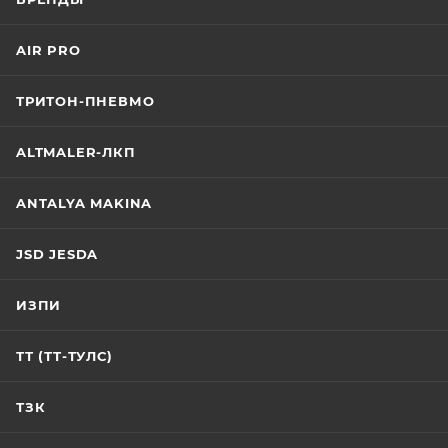
да
да
Синусные тиски
Синусные тиски
AIR PRO
да
да
Сверлильные тиски
Сверлильные тиски
ТРИТОН-ПНЕВМО
да
да
Фрезерные тиски
Фрезерные тиски
ALTMALER-ЛКП
да
да
Механические тиски
Механические тиски
ANTALYA MAKINA
да
да
JSD JESDA
ИЗПИ
ТТ (ТТ-ТУЛС)
ТЗК