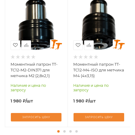
Диаметр хвостовика
Диаметр хвостовика
метчика, мм
метчика, мм
2,8
4
Квадрата хвостовика
Квадрата хвостовика
метчика, мм
метчика, мм
2,1
3,15
Размер резьбы
Размер резьбы
метчика
метчика
М2
М4
Моментный патрон TT-
Моментный патрон TT-
TC12-M2-DIN371 для
TC12-M4-ISO для метчика
метчика M2 (2,8х2,1)
М4 (4х3,15)
Наличие и цена по
Наличие и цена по
запросу
запросу
1 980
₽
/шт
1 980
₽
/шт
ЗАПРОСИТЬ ЦЕНУ
ЗАПРОСИТЬ ЦЕНУ