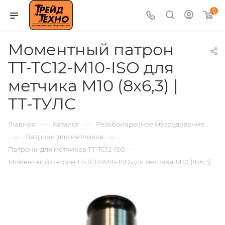
0
Моментный патрон
TT-TC12-M10-ISO для
метчика М10 (8х6,3) |
ТТ-ТУЛС
—
—
Главная
Каталог
Резьбонарезное оборудование
—
—
Патроны для метчиков
—
Патроны для метчиков TT-TC12-ISO
Моментный патрон TT-TC12-M10-ISO для метчика М10 (8х6,3)