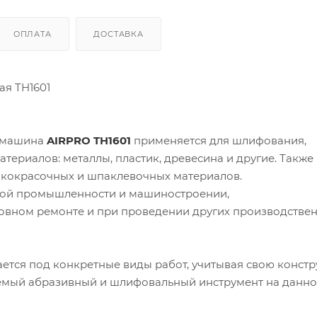
ОПЛАТА
ДОСТАВКА
я TH1601
ифмашина
AIRPRO TH1601
применяется для шлифования,
ериалов: металлы, пластик, древесина и другие. Также
лакокрасочных и шпаклевочных материалов.
ной промышленности и машиностроении,
овном ремонте и при проведении других производстве
тся под конкретные виды работ, учитывая свою конст
яемый абразивный и шлифовальный инструмент на данн