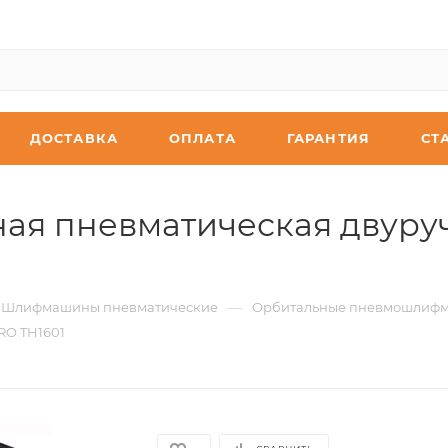
ДОСТАВКА
ОПЛАТА
ГАРАНТИЯ
СТ
я пневматическая двуручн
—
Шлифмашины пневматические
Орбитальные пневмошлиф
RO TH1601