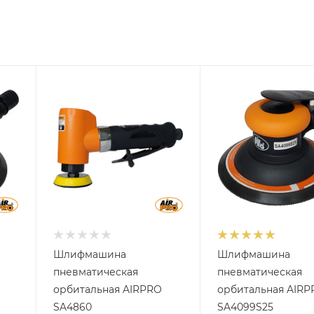
Диаметр
Диаметр
подошвы, мм
подошвы, мм
50
150
Мощность, кВт
Мощность, кВт
0,343
0,22
Обороты, об/мин
Обороты, об/мин
15000
12000
Расход воздуха, л/
Расход воздуха, л/
мин
мин
300
170
Шлифмашина
Шлифмашина
пневматическая
пневматическая
орбитальная AIRPRO
орбитальная AIR
SA4860
SA4099S25