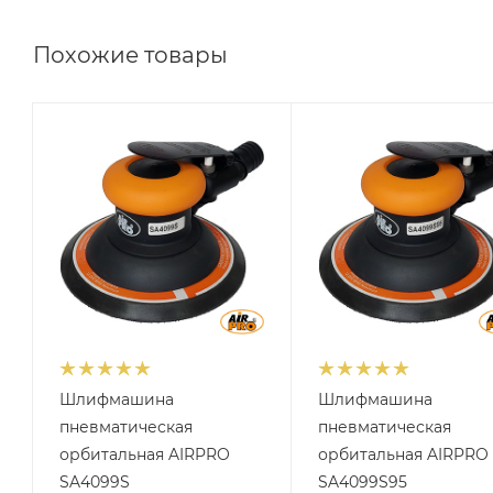
Похожие товары
Диаметр
Диаметр
подошвы, мм
подошвы, мм
150
150
Мощность, кВт
Мощность, кВт
0,22
0,22
Обороты, об/мин
Обороты, об/мин
12000
12000
Расход воздуха, л/
Расход воздуха, л/
мин
мин
170
170
Шлифмашина
Шлифмашина
пневматическая
пневматическая
орбитальная AIRPRO
орбитальная AIRPRO
SA4099S
SA4099S95