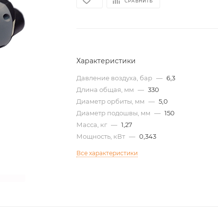
СРАВНИТЬ
Характеристики
Давление воздуха, бар
—
6,3
Длина общая, мм
—
330
Диаметр орбиты, мм
—
5,0
Диаметр подошвы, мм
—
150
Масса, кг
—
1,27
Мощность, кВт
—
0,343
Все характеристики