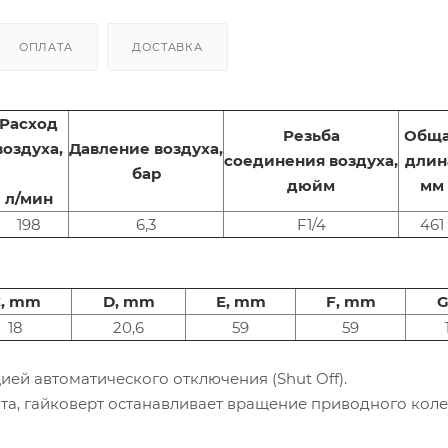
ОПЛАТА
ДОСТАВКА
Расход
Резьба
Общ
воздуха,
Давление воздуха,
соединения воздуха,
длин
бар
дюйм
мм
л/мин
198
6,3
F1/4
461
C, mm
D, mm
E, mm
F, mm
G
18
20,6
59
59
ей автоматического отключения (Shut Off).
та, гайковерт останавливает вращение приводного коле