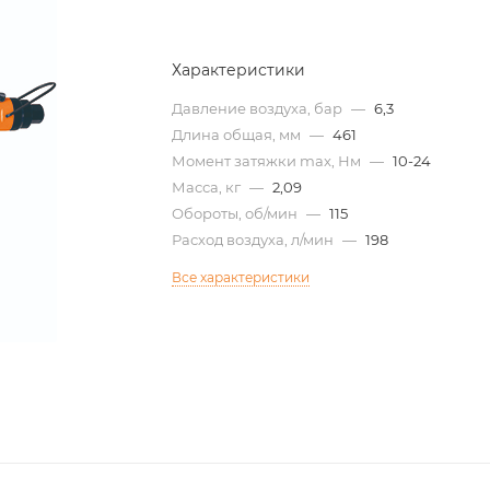
Характеристики
Давление воздуха, бар
—
6,3
Длина общая, мм
—
461
Момент затяжки max, Нм
—
10-24
Масса, кг
—
2,09
Обороты, об/мин
—
115
Расход воздуха, л/мин
—
198
Все характеристики