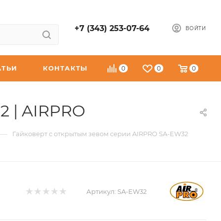
+7 (343) 253-07-64
ВОЙТИ
АТЬИ
КОНТАКТЫ
0
0
0
2 | AIRPRO
—
Гайковерт с открытым зевом серии AIRPRO SA-EW32
Артикул:
SA-EW32