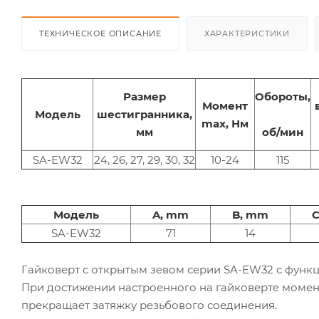
ТЕХНИЧЕСКОЕ ОПИСАНИЕ
ХАРАКТЕРИСТИКИ
Размер
Обороты,
Момент
Модель
шестигранника,
max, Нм
об/мин
мм
SA-EW32
24, 26, 27, 29, 30, 32
10-24
115
Модель
A, mm
B, mm
SA-EW32
71
14
Гайковерт с открытым зевом серии SA-EW32 с функци
При достижении настроенного на гайковерте момен
прекращает затяжку резьбового соединения.