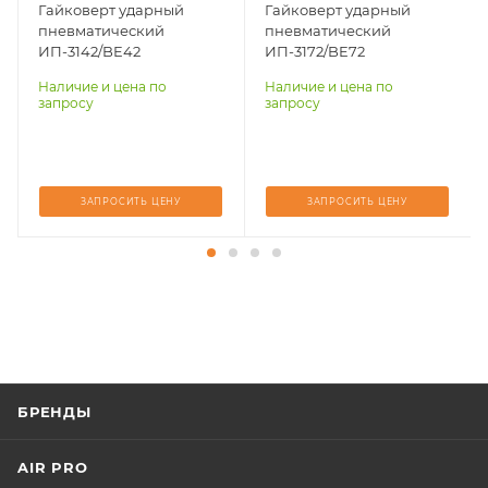
Гайковерт ударный
Гайковерт ударный
Расход воздуха, л/
Расход воздуха, л/
пневматический
пневматический
мин
мин
ИП-3142/BE42
ИП-3172/BE72
2220
4500
Наличие и цена по
Наличие и цена по
запросу
запросу
ЗАПРОСИТЬ ЦЕНУ
ЗАПРОСИТЬ ЦЕНУ
БРЕНДЫ
AIR PRO