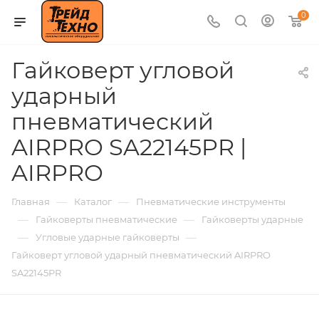
0
Гайковерт угловой
ударный
пневматический
AIRPRO SA22145PR |
AIRPRO
—
—
Главная
Каталог
Пневматические инструменты
—
—
Гайковерты пневматические
Гайковерты ударные
—
—
Угловые ударные гайковерты
Гайковерт угловой ударный пневматический AIRPRO
SA22145PR