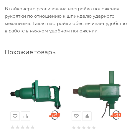
В гайковерте реализована настройка положения
рукоятки по отношению к шпинделю ударного
механизма. Такая настройки обеспечивает удобство
в работе в нужном удобном положении.
Похожие товары
Квадрат, мм
Квадрат, мм
30
45
Количество ступеней
Количество ступеней
момента (затяжка/
момента (затяжка/
реверс)
реверс)
1/1
1/1
Момент затяжки max,
Момент затяжки max,
Нм
Нм
2000
18076