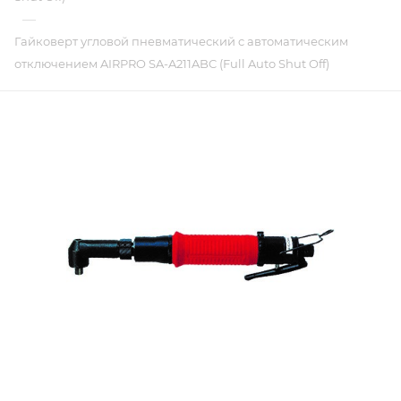
—
Гайковерт угловой пневматический c автоматическим
отключением AIRPRO SA-A211ABC (Full Auto Shut Off)