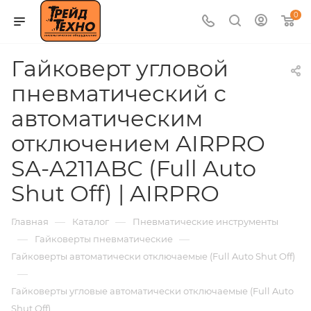
0
Гайковерт угловой
пневматический c
автоматическим
отключением AIRPRO
SA-A211ABC (Full Auto
Shut Off) | AIRPRO
—
—
Главная
Каталог
Пневматические инструменты
—
—
Гайковерты пневматические
Гайковерты автоматически отключаемые (Full Auto Shut Off)
—
Гайковерты угловые автоматически отключаемые (Full Auto
Shut Off)