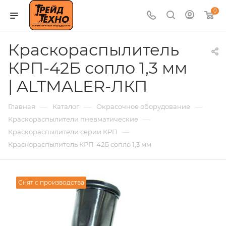
0
Краскораспылитель
КРП-42Б сопло 1,3 мм
| ALTMALER-ЛКП
—
—
—
Главная
Каталог
Окрасочное оборудование
—
Краскораспылители пневматические
—
Краскораспылители серии КРП
Краскораспылитель КРП-42Б сопло 1,3 мм
Снят с производства