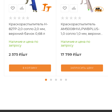
Размер сопла, мм
Размер сопла, мм
2,0
1,0
Система распыления
Система распыления
HVLP
HVLP
Краскораспылитель H-
Краскораспылитель
Тип подачи ЛКМ
Тип подачи ЛКМ
827P-2,0 сопло 2,0 мм,
AM5008HVLPWBPLUS-
верхний бачок
верхний бачок
верхний бачок 0,68 л
1,0 сопло 1,0 мм, верхний
бачок 0,68 л
Наличие и цена по
Наличие и цена по
запросу
запросу
2 575
₽
/шт
17 799
₽
/шт
В КОРЗИНУ
ЗАПРОСИТЬ ЦЕНУ