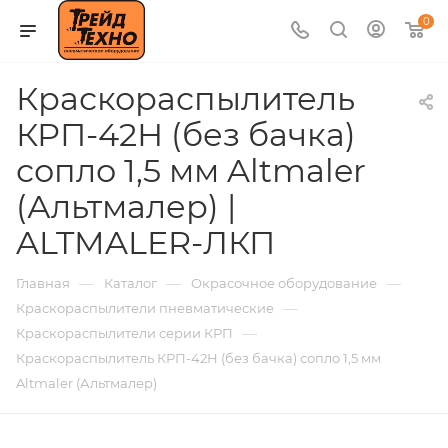
0
Краскораспылитель
КРП-42Н (без бачка)
сопло 1,5 мм Altmaler
(Альтмалер) |
ALTMALER-ЛКП
—
—
—
Главная
Каталог
Окрасочное оборудование
—
Краскораспылители пневматические
—
Краскораспылители серии КРП
Краскораспылитель КРП-42Н (без бачка) сопло 1,5 мм
Altmaler (Альтмалер)