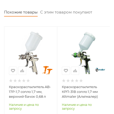
Похожие товары
С этим товаром покупают
Вместимость бачка, л
Вместимость бачка, л
0,68
0,6
Расход воздуха, л/
Расход воздуха, л/
мин
мин
230-300
215-400
Размер сопла, мм
Размер сопла, мм
1,7
1,7
Система распыления
Система распыления
HVLP
HVLP
Краскораспылитель AB-
Краскораспылитель
Тип подачи ЛКМ
Тип подачи ЛКМ
17P-1,7 сопло 1,7 мм,
КРП-31В сопло 1,7 мм
верхний бачок
верхний бачок
верхний бачок 0,68 л
Altmaler (Альтмалер)
Наличие и цена по
Наличие и цена по
запросу
запросу