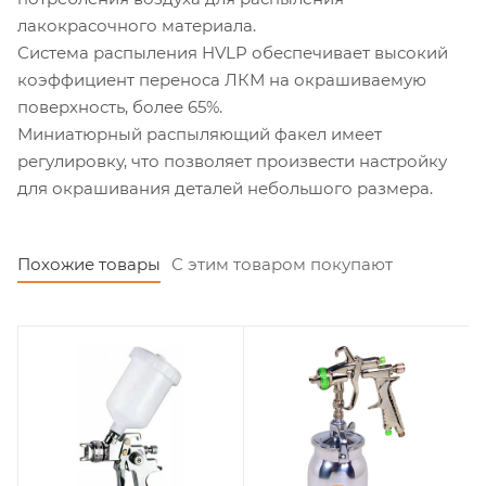
лакокрасочного материала.
Система распыления HVLP обеспечивает высокий
коэффициент переноса ЛКМ на окрашиваемую
поверхность, более 65%.
Миниатюрный распыляющий факел имеет
регулировку, что позволяет произвести настройку
для окрашивания деталей небольшого размера.
Похожие товары
С этим товаром покупают
Вместимость бачка, л
Вместимость бачка, л
0,68
1,0
Расход воздуха, л/
Расход воздуха, л/
мин
мин
72-99
226,4