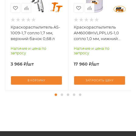
Размер сопла, мм
Размер сопла, мм
1,7
1,0
Система распыления
Система распыления
LVMP
HVLP
Краскораспылитель AS-
Краскораспылитель
Тип подачи ЛКМ
Тип подачи ЛКМ
1009-1,7 сопло 1,7 мм,
AM6008HVLPPLUS-1,0
верхний бачок
нижний бачок
верхний бачок 0,68 л
сопло 1,0 мм, нижний
бачок 1,0 л
Наличие и цена по
Наличие и цена по
запросу
запросу
3 966
₽
/шт
17 960
₽
/шт
В КОРЗИНУ
ЗАПРОСИТЬ ЦЕНУ