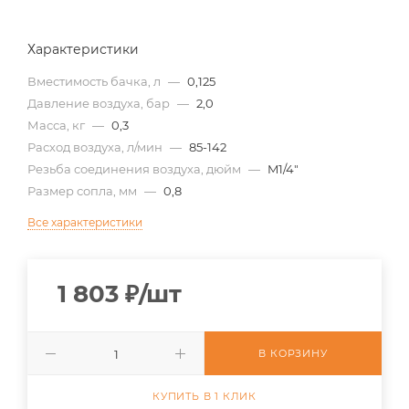
Характеристики
Вместимость бачка, л
—
0,125
Давление воздуха, бар
—
2,0
Масса, кг
—
0,3
Расход воздуха, л/мин
—
85-142
Резьба соединения воздуха, дюйм
—
M1/4"
Размер сопла, мм
—
0,8
Все характеристики
1 803
₽
/шт
В КОРЗИНУ
КУПИТЬ В 1 КЛИК