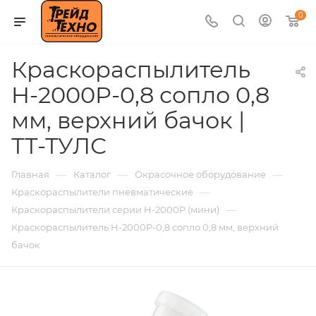
0
Краскораспылитель
H-2000P-0,8 сопло 0,8
мм, верхний бачок |
ТТ-ТУЛС
—
—
—
Главная
Каталог
Окрасочное оборудование
—
Краскораспылители пневматические
—
Краскораспылители серии H-2000P (мини)
Краскораспылитель H-2000P-0,8 сопло 0,8 мм, верхний
бачок